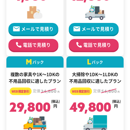
メールで見積り
メールで見積り
電話で見積り
電話で見積り
M
L
パック
パック
複数の家具や1K～1DKの
大掃除や1DK～1LDKの
不用品回収に適したプラン
不用品回収に適したプラン
定価
34,800
定価
54,800
円
円
29,800
(税込)
49,800
(税込)
円
円