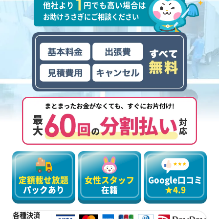
他社より
円でも高い場合は
お助けうさぎにご相談ください
定額載せ放題
女性スタッフ
Google口コミ
パックあり
在籍
★4.9
各種決済