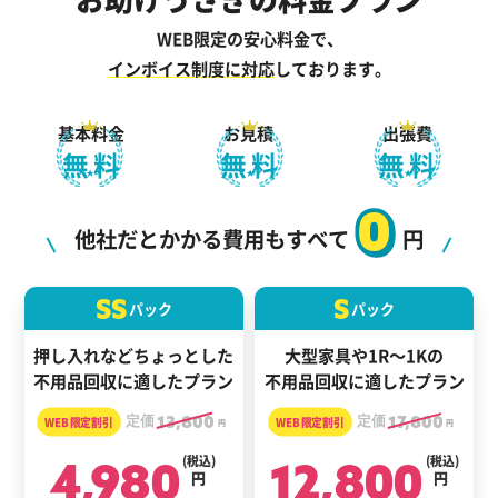
WEB限定の安心料金で、
インボイス制度に対応
しております。
基本料金
お見積
出張費
無料
無料
無料
0
他社だとかかる費用もすべて
円
SS
S
パック
パック
押し入れなどちょっとした
大型家具や1R～1Kの
不用品回収に適したプラン
不用品回収に適したプラン
定価
13,800
定価
17,800
円
円
4,980
(税込)
12,800
(税込)
円
円