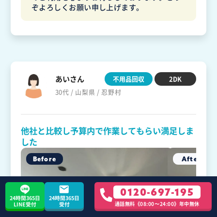
ぞよろしくお願い申し上げます。
あいさん
不用品回収
2DK
30代 / 山梨県 / 忍野村
他社と比較し予算内で作業してもらい満足しま
した
0120-697-195
24時間365日
24時間365日
通話無料《08:00〜24:00》年中無休
LINE受付
受付