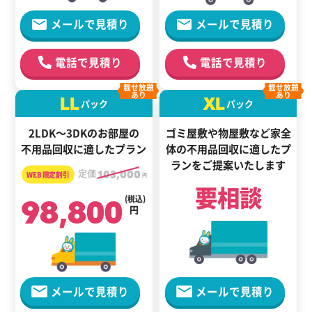
メールで見積り
メールで見積り
電話で見積り
電話で見積り
載せ放題
載せ放題
あり
あり
LL
XL
パック
パック
2LDK～3DKのお部屋の
ゴミ屋敷や物屋敷など家全
不用品回収に適したプラン
体の
不用品回収に適した
プ
ランをご提案いたします
定価
103,000
円
要相談
98,800
(税込)
円
メールで見積り
メールで見積り