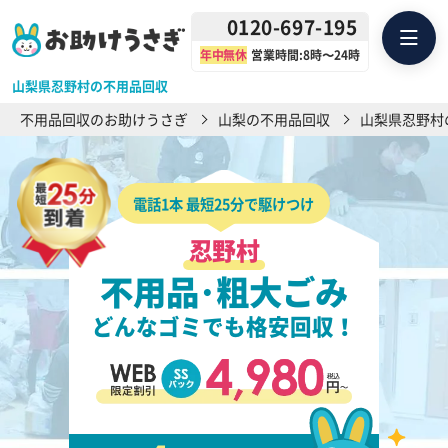
0120-697-195
年中無休
営業時間:8時〜24時
山梨県忍野村の不用品回収
不用品回収のお助けうさぎ
山梨の不用品回収
山梨県忍野村
電話1本 最短25分で駆けつけ
忍野村
不用品･粗大ごみ
どんなゴミでも格安回収！