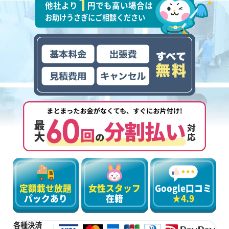
他社より
円でも高い場合は
お助けうさぎにご相談ください
定額載せ放題
女性スタッフ
Google口コミ
パックあり
在籍
★4.9
各種決済