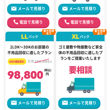
メールで見積り
メールで見積り
電話で見積り
電話で見積り
載せ放題
載せ放題
あり
あり
LL
XL
パック
パック
2LDK～3DKのお部屋の
ゴミ屋敷や物屋敷など家全
不用品回収に適したプラン
体の
不用品回収に適した
プ
ランをご提案いたします
定価
103,000
円
要相談
98,800
(税込)
円
メールで見積り
メールで見積り