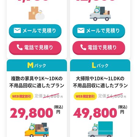
メールで見積り
メールで見積り
電話で見積り
電話で見積り
M
L
パック
パック
複数の家具や1K～1DKの
大掃除や1DK～1LDKの
不用品回収に適したプラン
不用品回収に適したプラン
定価
34,800
定価
54,800
円
円
29,800
(税込)
49,800
(税込)
円
円