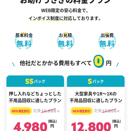
WEB限定の安心料金で、
インボイス制度に対応
しております。
基本料金
お見積
出張費
無料
無料
無料
0
他社だとかかる費用もすべて
円
SS
S
パック
パック
押し入れなどちょっとした
大型家具や1R～1Kの
不用品回収に適したプラン
不用品回収に適したプラン
定価
13,800
定価
17,800
円
円
4,980
(税込)
12,800
(税込)
円
円