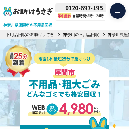
0120-697-195
年中無休
営業時間:8時〜24時
神奈川県座間市の不用品回収
不用品回収のお助けうさぎ
神奈川の不用品回収
神奈川県座
電話1本 最短25分で駆けつけ
座間市
不用品･粗大ごみ
どんなゴミでも格安回収！