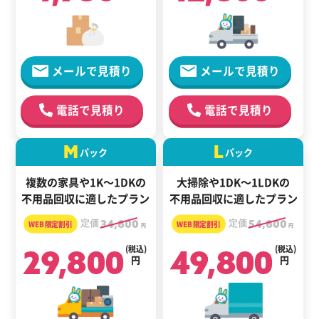
メールで見積り
メールで見積り
電話で見積り
電話で見積り
M
L
パック
パック
複数の家具や1K～1DKの
大掃除や1DK～1LDKの
不用品回収に適したプラン
不用品回収に適したプラン
定価
34,800
定価
54,800
円
円
29,800
(税込)
49,800
(税込)
円
円