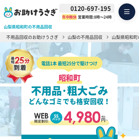
0120-697-195
年中無休
営業時間:8時〜24時
山梨県昭和町の不用品回収
不用品回収のお助けうさぎ
山梨の不用品回収
山梨県昭和町
電話1本 最短25分で駆けつけ
昭和町
不用品･粗大ごみ
どんなゴミでも格安回収！