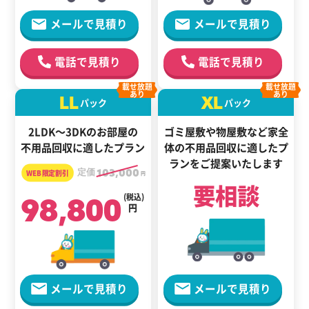
メールで見積り
メールで見積り
電話で見積り
電話で見積り
載せ放題
載せ放題
あり
あり
LL
XL
パック
パック
2LDK～3DKのお部屋の
ゴミ屋敷や物屋敷など家全
不用品回収に適したプラン
体の
不用品回収に適した
プ
ランをご提案いたします
定価
103,000
円
要相談
98,800
(税込)
円
メールで見積り
メールで見積り