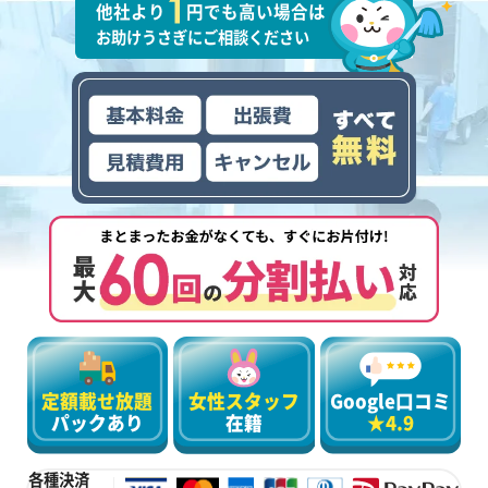
他社より
円でも高い場合は
お助けうさぎにご相談ください
定額載せ放題
女性スタッフ
Google口コミ
パックあり
在籍
★4.9
各種決済