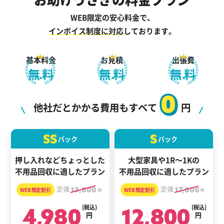
WEB限定の安心料金で、
インボイス制度に対応
しております。
基本料金
お見積
出張費
無料
無料
無料
0
他社だとかかる費用もすべて
円
SS
S
パック
パック
押し入れなどちょっとした
大型家具や1R～1Kの
不用品回収に適したプラン
不用品回収に適したプラン
定価
13,800
定価
17,800
円
円
4,980
(税込)
12,800
(税込)
円
円