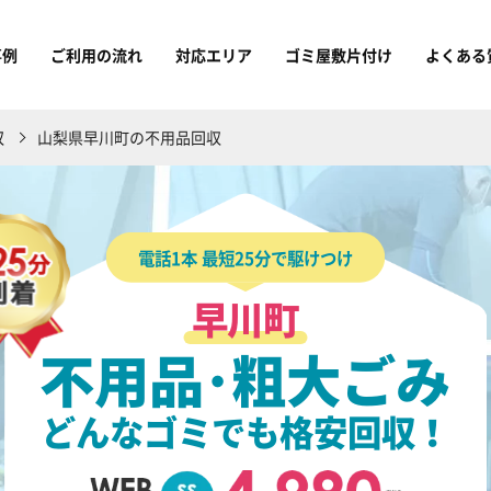
事例
ご利用の流れ
対応エリア
ゴミ屋敷片付け
よくある
収
山梨県早川町の不用品回収
電話1本 最短25分で駆けつけ
早川町
不用品･粗大ごみ
どんなゴミでも格安回収！