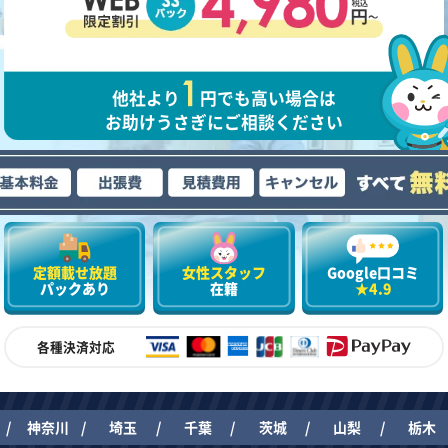
他社より
円でも高い場合は
お助けうさぎにご相談ください
定額載せ放題
女性スタッフ
Google口コミ
パックあり
在籍
★4.9
各種決済対応
神奈川
埼玉
千葉
茨城
山梨
栃木