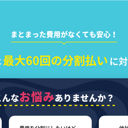
まとまった費用がなくても安心！
最大60回の分割払い
は
に対
お悩み
こんな
ありませんか？