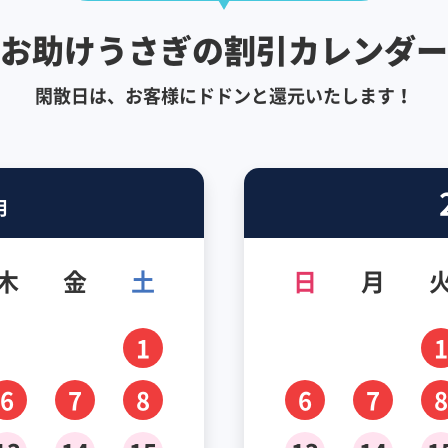
お助けうさぎの割引カレンダー
閑散日は、お客様にドドンと還元いたします！
月
木
金
土
日
月
1
1
6
7
8
6
7
8