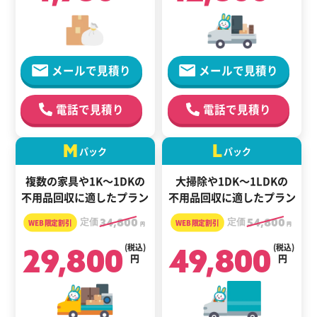
メールで見積り
メールで見積り
電話で見積り
電話で見積り
M
L
パック
パック
複数の家具や1K～1DKの
大掃除や1DK～1LDKの
不用品回収に適したプラン
不用品回収に適したプラン
定価
34,800
定価
54,800
円
円
29,800
(税込)
49,800
(税込)
円
円