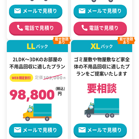
メールで見積り
メールで見積り
電話で見積り
電話で見積り
載せ放題
載せ放題
あり
あり
LL
XL
パック
パック
2LDK～3DKのお部屋の
ゴミ屋敷や物屋敷など家全
不用品回収に適したプラン
体の
不用品回収に適した
プ
ランをご提案いたします
定価
103,000
円
要相談
98,800
(税込)
円
メールで見積り
メールで見積り