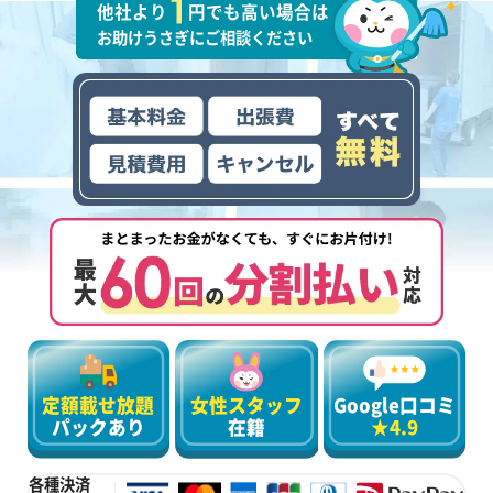
他社より
円でも高い場合は
お助けうさぎにご相談ください
定額載せ放題
女性スタッフ
Google口コミ
パックあり
在籍
★4.9
各種決済