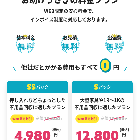
WEB限定の安心料金で、
インボイス制度に対応
しております。
基本料金
お見積
出張費
無料
無料
無料
0
他社だとかかる費用もすべて
円
SS
S
パック
パック
押し入れなどちょっとした
大型家具や1R～1Kの
不用品回収に適したプラン
不用品回収に適したプラン
定価
13,800
定価
17,800
円
円
4,980
(税込)
12,800
(税込)
円
円