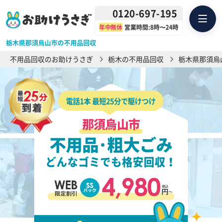
0120-697-195
年中無休
営業時間:8時〜24時
栃木県那須烏山市の不用品回収
不用品回収のお助けうさぎ
栃木の不用品回収
栃木県那須烏
電話1本 最短25分で駆けつけ
那須烏山市
不用品･粗大ごみ
どんなゴミでも格安回収！