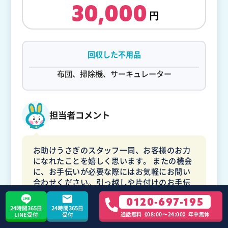
30,000
回収した不用品
布団、掃除機、サーキュレーター
担当者コメント
お助けうさぎのスタッフ一同、お客様のお力
になれたことを嬉しく思います。 またの機会
に、お手伝いが必要な際にはお気軽にお問い
合わせください。引っ越しや片付けのお手伝
いができることを楽しみにしております。今
0120-697-195
後ともよろしくお願い申し上げます。
24時間365日
24時間365日
通話無料《08:00〜24:00》年中無休
LINE受付
受付