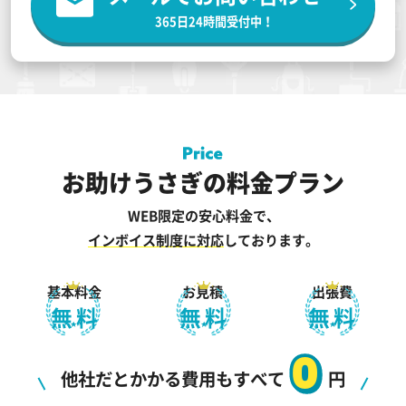
365日24時間受付中！
お助けうさぎの料金プラン
WEB限定の安心料金で、
インボイス制度に対応
しております。
基本料金
お見積
出張費
無料
無料
無料
0
他社だとかかる費用もすべて
円