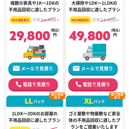
複数の家具や1K～1DKの
大掃除や1DK～1LDKの
不用品回収に適したプラン
不用品回収に適したプラン
定価
34,800
定価
54,800
円
円
29,800
(税込)
49,800
(税込)
円
円
メールで見積り
メールで見積り
電話で見積り
電話で見積り
載せ放題
載せ放題
あり
あり
LL
XL
パック
パック
2LDK～3DKのお部屋の
ゴミ屋敷や物屋敷など家全
不用品回収に適したプラン
体の
不用品回収に適した
プ
ランをご提案いたします