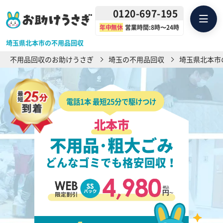
0120-697-195
年中無休
営業時間:8時〜24時
埼玉県北本市の不用品回収
不用品回収のお助けうさぎ
埼玉の不用品回収
埼玉県北本市
電話1本 最短25分で駆けつけ
北本市
不用品･粗大ごみ
どんなゴミでも格安回収！