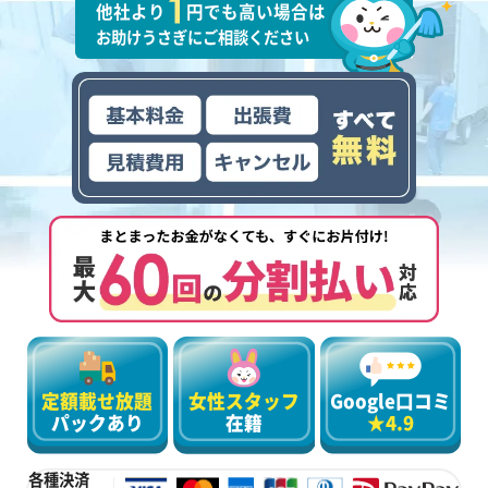
他社より
円でも高い場合は
お助けうさぎにご相談ください
定額載せ放題
女性スタッフ
Google口コミ
パックあり
在籍
★4.9
各種決済