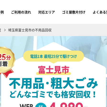
事例
ご利用の流れ
対応エリア
ゴミ屋敷片付け
よくある
収
埼玉県富士見市の不用品回収
電話1本 最短25分で駆けつけ
富士見市
不用品･粗大ごみ
どんなゴミでも格安回収！