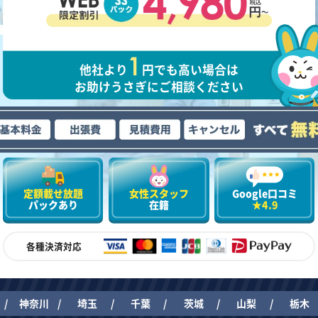
他社より
円でも高い場合は
お助けうさぎにご相談ください
定額載せ放題
女性スタッフ
Google口コミ
パックあり
在籍
★4.9
各種決済対応
神奈川
埼玉
千葉
茨城
山梨
栃木