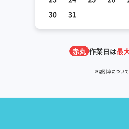
30
31
赤丸
作業日は
最大
※
割引率について