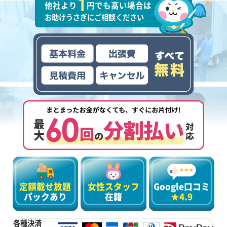
他社より
円でも高い場合は
お助けうさぎにご相談ください
定額載せ放題
女性スタッフ
Google口コミ
パックあり
在籍
★4.9
各種決済