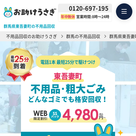
0120-697-195
年中無休
営業時間:8時〜24時
群馬県東吾妻町の不用品回収
不用品回収のお助けうさぎ
群馬の不用品回収
群馬県東吾妻
電話1本 最短25分で駆けつけ
東吾妻町
不用品･粗大ごみ
どんなゴミでも格安回収！