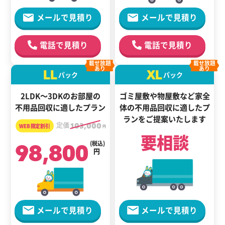
メールで見積り
メールで見積り
電話で見積り
電話で見積り
載せ放題
載せ放題
あり
あり
LL
XL
パック
パック
2LDK～3DKのお部屋の
ゴミ屋敷や物屋敷など家全
不用品回収に適したプラン
体の
不用品回収に適した
プ
ランをご提案いたします
定価
103,000
円
要相談
98,800
(税込)
円
メールで見積り
メールで見積り