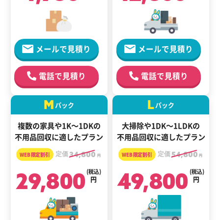
メールで見積り
メールで見積り
電話で見積り
電話で見積り
M
L
パック
パック
複数の家具や1K～1DKの
大掃除や1DK～1LDKの
不用品回収に適したプラン
不用品回収に適したプラン
定価
34,800
定価
54,800
円
円
29,800
(税込)
49,800
(税込)
円
円