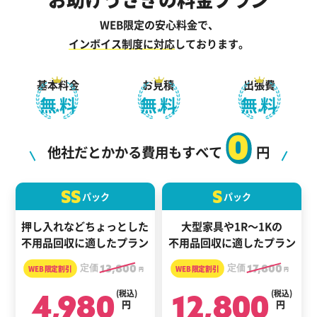
WEB限定の安心料金で、
インボイス制度に対応
しております。
基本料金
お見積
出張費
無料
無料
無料
0
他社だとかかる費用もすべて
円
SS
S
パック
パック
押し入れなどちょっとした
大型家具や1R～1Kの
不用品回収に適したプラン
不用品回収に適したプラン
定価
13,800
定価
17,800
円
円
4,980
(税込)
12,800
(税込)
円
円