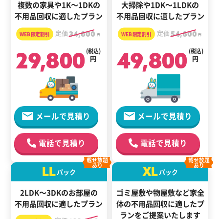
複数の家具や1K～1DKの
大掃除や1DK～1LDKの
不用品回収に適したプラン
不用品回収に適したプラン
定価
34,800
定価
54,800
円
円
29,800
(税込)
49,800
(税込)
円
円
メールで見積り
メールで見積り
電話で見積り
電話で見積り
載せ放題
載せ放題
あり
あり
LL
XL
パック
パック
2LDK～3DKのお部屋の
ゴミ屋敷や物屋敷など家全
不用品回収に適したプラン
体の
不用品回収に適した
プ
ランをご提案いたします