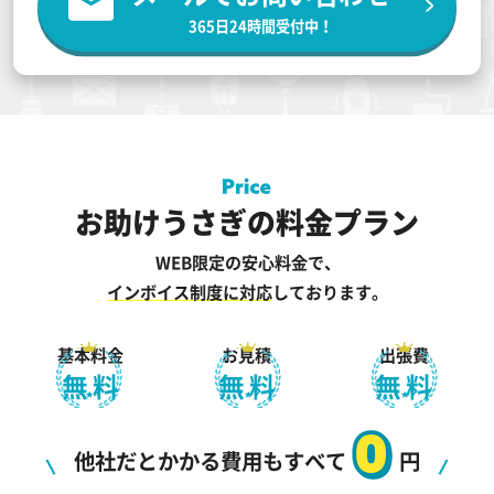
365日24時間受付中！
お助けうさぎの料金プラン
WEB限定の安心料金で、
インボイス制度に対応
しております。
基本料金
お見積
出張費
無料
無料
無料
0
他社だとかかる費用もすべて
円