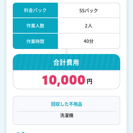
料金パック
SSパック
作業人数
2人
40分
作業時間
合計費用
10,000
回収した不用品
洗濯機