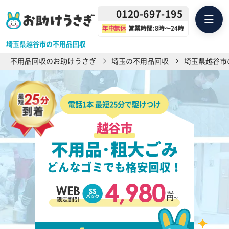
0120-697-195
年中無休
営業時間:8時〜24時
埼玉県越谷市の不用品回収
不用品回収のお助けうさぎ
埼玉の不用品回収
埼玉県越谷市
電話1本 最短25分で駆けつけ
越谷市
不用品･粗大ごみ
どんなゴミでも格安回収！