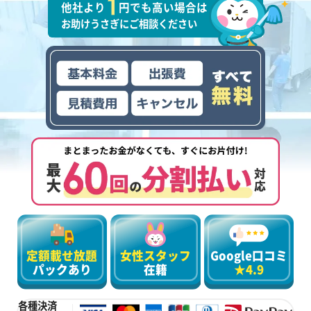
他社より
円でも高い場合は
お助けうさぎにご相談ください
定額載せ放題
女性スタッフ
Google口コミ
パックあり
在籍
★4.9
各種決済