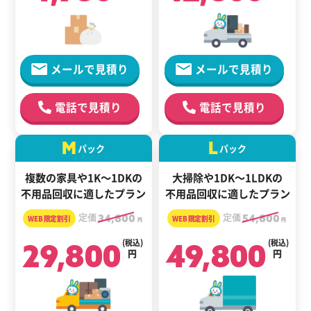
メールで見積り
メールで見積り
電話で見積り
電話で見積り
M
L
パック
パック
複数の家具や1K～1DKの
大掃除や1DK～1LDKの
不用品回収に適したプラン
不用品回収に適したプラン
定価
34,800
定価
54,800
円
円
29,800
(税込)
49,800
(税込)
円
円