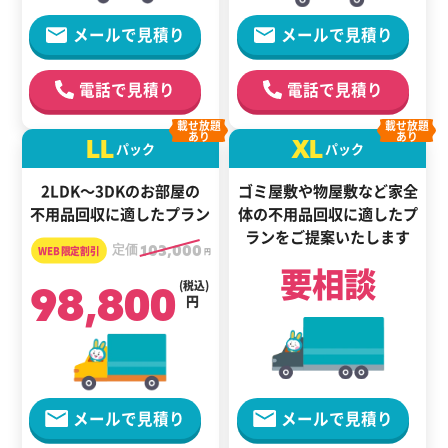
メールで見積り
メールで見積り
電話で見積り
電話で見積り
載せ放題
載せ放題
あり
あり
LL
XL
パック
パック
2LDK～3DKのお部屋の
ゴミ屋敷や物屋敷など家全
不用品回収に適したプラン
体の
不用品回収に適した
プ
ランをご提案いたします
定価
103,000
円
要相談
98,800
(税込)
円
メールで見積り
メールで見積り