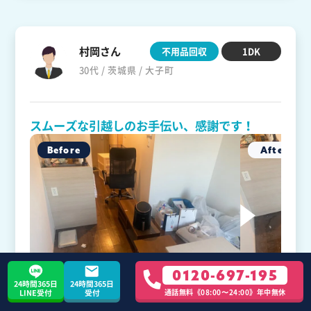
村岡さん
不用品回収
1DK
30代 / 茨城県 / 大子町
スムーズな引越しのお手伝い、感謝です！
0120-697-195
24時間365日
24時間365日
通話無料《08:00〜24:00》年中無休
LINE受付
受付
引越しの際、不用品回収のお手伝いをお願いしまし