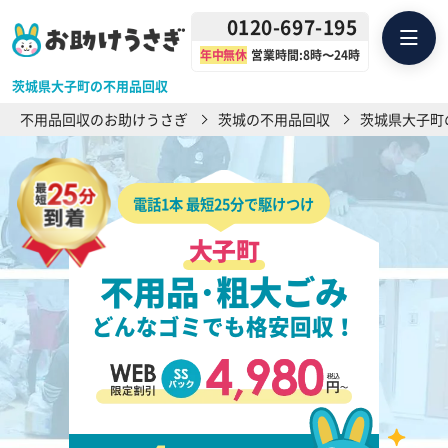
0120-697-195
年中無休
営業時間:8時〜24時
茨城県大子町の不用品回収
不用品回収のお助けうさぎ
茨城の不用品回収
茨城県大子町
電話1本 最短25分で駆けつけ
大子町
不用品･粗大ごみ
どんなゴミでも格安回収！