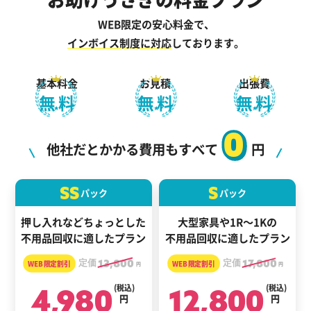
WEB限定の安心料金で、
インボイス制度に対応
しております。
基本料金
お見積
出張費
無料
無料
無料
0
他社だとかかる費用もすべて
円
SS
S
パック
パック
押し入れなどちょっとした
大型家具や1R～1Kの
不用品回収に適したプラン
不用品回収に適したプラン
定価
13,800
定価
17,800
円
円
4,980
(税込)
12,800
(税込)
円
円