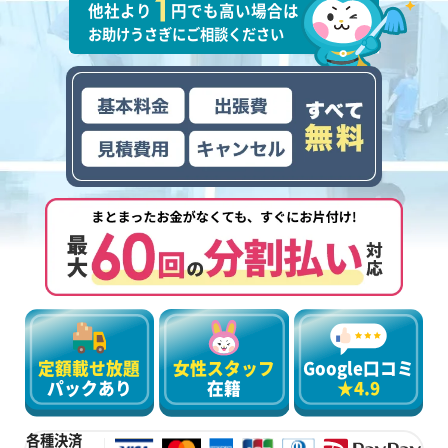
他社より
円でも高い場合は
お助けうさぎにご相談ください
定額載せ放題
女性スタッフ
Google口コミ
パックあり
在籍
★4.9
各種決済