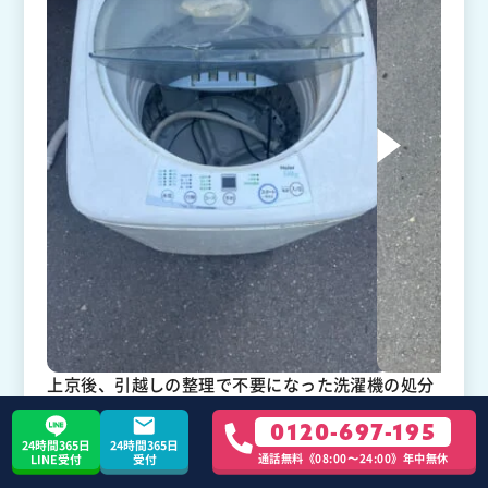
上京後、引越しの整理で不要になった洗濯機の処分
に困っていたところ、こちらの不用品回収サービス
0120-697-195
を利用しました。作業時間が15分ほどで、すぐに対
24時間365日
24時間365日
応していただけて助かりました。親しみやすいスタ
通話無料《08:00〜24:00》年中無休
LINE受付
受付
ッフの方々が、スムーズに作業を進めてくれたの