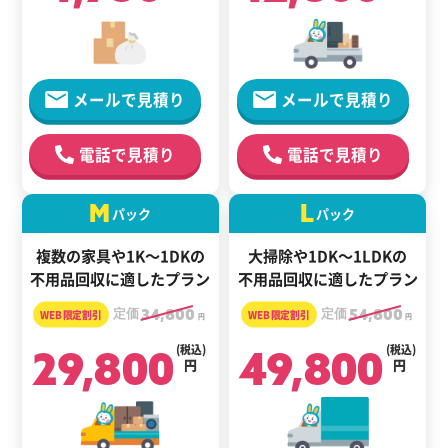
メールで見積り
メールで見積り
電話で見積り
電話で見積り
M
L
パック
パック
複数の家具や1K～1DKの
大掃除や1DK～1LDKの
不用品回収に適したプラン
不用品回収に適したプラン
定価
34,800
定価
54,800
円
円
29,800
(税込)
49,800
(税込)
円
円