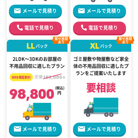
メールで見積り
メールで見積り
電話で見積り
電話で見積り
載せ放題
載せ放題
あり
あり
LL
XL
パック
パック
2LDK～3DKのお部屋の
ゴミ屋敷や物屋敷など家全
不用品回収に適したプラン
体の
不用品回収に適した
プ
ランをご提案いたします
定価
103,000
円
要相談
98,800
(税込)
円
メールで見積り
メールで見積り