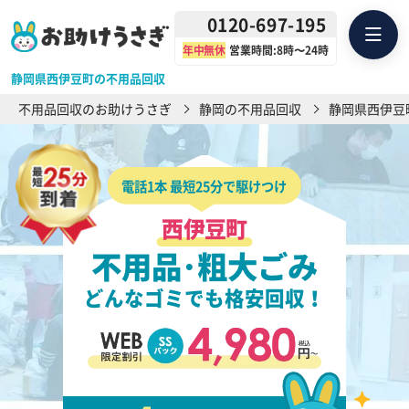
0120-697-195
年中無休
営業時間:8時〜24時
静岡県西伊豆町の不用品回収
不用品回収のお助けうさぎ
静岡の不用品回収
静岡県西伊豆
電話1本 最短25分で駆けつけ
西伊豆町
不用品･粗大ごみ
どんなゴミでも格安回収！