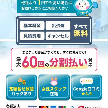
他社より
円でも高い場合は
お助けうさぎにご相談ください
定額載せ放題
女性スタッフ
Google口コミ
パックあり
在籍
★4.9
各種決済