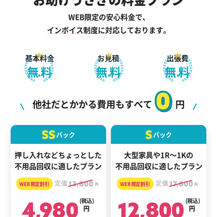
WEB限定の安心料金で、
インボイス制度に対応
しております。
基本料金
お見積
出張費
無料
無料
無料
0
他社だとかかる費用もすべて
円
SS
S
パック
パック
押し入れなどちょっとした
大型家具や1R～1Kの
不用品回収に適したプラン
不用品回収に適したプラン
定価
13,800
定価
17,800
円
円
4,980
(税込)
12,800
(税込)
円
円