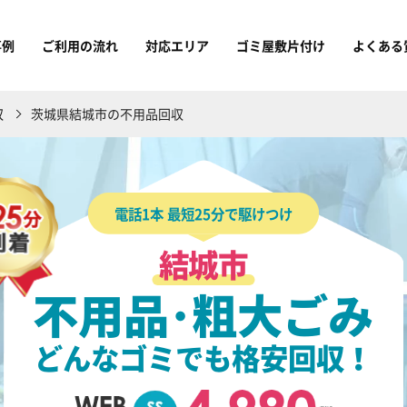
事例
ご利用の流れ
対応エリア
ゴミ屋敷片付け
よくある
収
茨城県結城市の不用品回収
電話1本 最短25分で駆けつけ
結城市
不用品･粗大ごみ
どんなゴミでも格安回収！