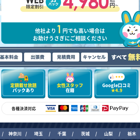
他社より
円でも高い場合は
お助けうさぎにご相談ください
定額載せ放題
女性スタッフ
Google口コミ
パックあり
在籍
★4.9
各種決済対応
神奈川
埼玉
千葉
茨城
山梨
栃木