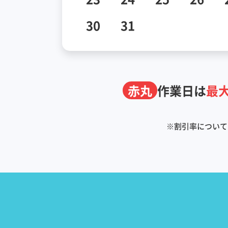
30
31
赤丸
作業日は
最大
※
割引率について