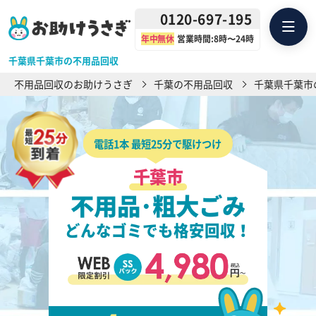
0120-697-195
年中無休
営業時間:8時〜24時
千葉県千葉市の不用品回収
不用品回収のお助けうさぎ
千葉の不用品回収
千葉県千葉市
電話1本 最短25分で駆けつけ
千葉市
不用品･粗大ごみ
どんなゴミでも格安回収！