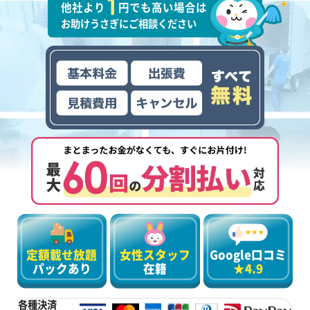
他社より
円でも高い場合は
お助けうさぎにご相談ください
定額載せ放題
女性スタッフ
Google口コミ
パックあり
在籍
★4.9
各種決済