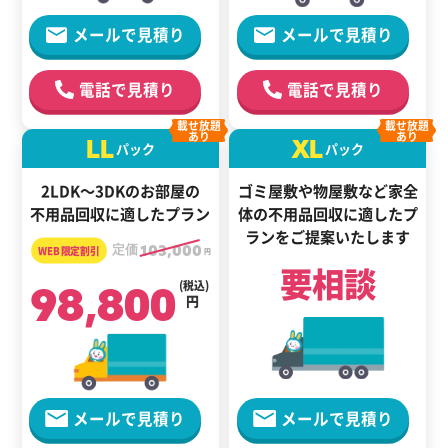
メールで見積り
メールで見積り
電話で見積り
電話で見積り
載せ放題
載せ放題
あり
あり
LL
XL
パック
パック
2LDK～3DKのお部屋の
ゴミ屋敷や物屋敷など家全
不用品回収に適したプラン
体の
不用品回収に適した
プ
ランをご提案いたします
定価
103,000
円
要相談
98,800
(税込)
円
メールで見積り
メールで見積り