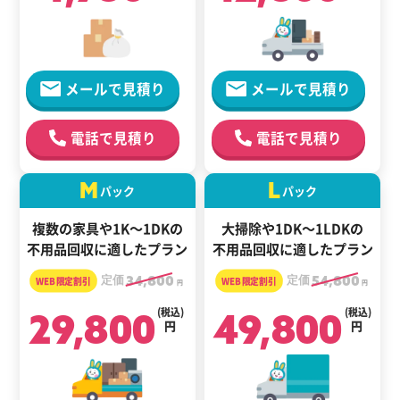
メールで見積り
メールで見積り
電話で見積り
電話で見積り
M
L
パック
パック
複数の家具や1K～1DKの
大掃除や1DK～1LDKの
不用品回収に適したプラン
不用品回収に適したプラン
定価
34,800
定価
54,800
円
円
29,800
(税込)
49,800
(税込)
円
円