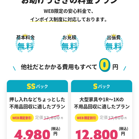
WEB限定の安心料金で、
インボイス制度に対応
しております。
基本料金
お見積
出張費
無料
無料
無料
0
他社だとかかる費用もすべて
円
SS
S
パック
パック
押し入れなどちょっとした
大型家具や1R～1Kの
不用品回収に適したプラン
不用品回収に適したプラン
定価
13,800
定価
17,800
円
円
4,980
(税込)
12,800
(税込)
円
円