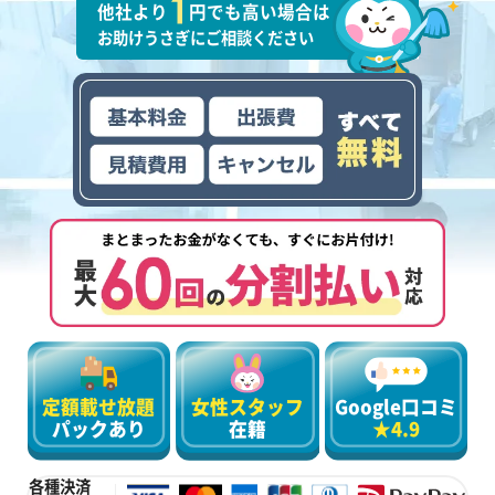
他社より
円でも高い場合は
お助けうさぎにご相談ください
定額載せ放題
女性スタッフ
Google口コミ
パックあり
在籍
★4.9
各種決済