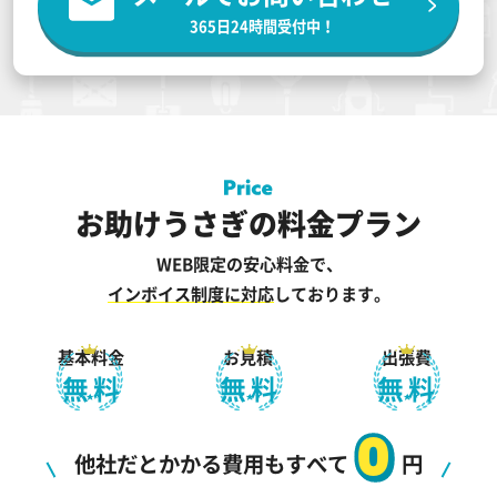
365日24時間受付中！
お助けうさぎの料金プラン
WEB限定の安心料金で、
インボイス制度に対応
しております。
基本料金
お見積
出張費
無料
無料
無料
0
他社だとかかる費用もすべて
円