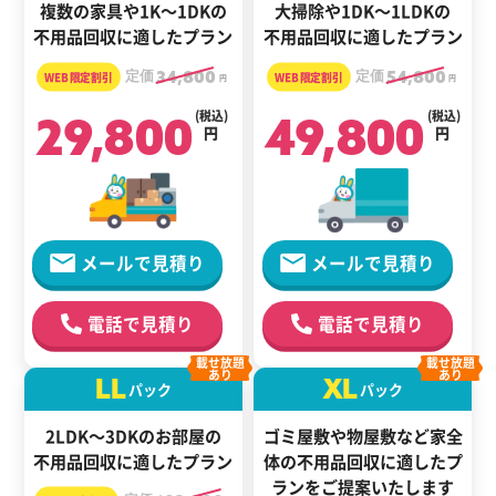
複数の家具や1K～1DKの
大掃除や1DK～1LDKの
不用品回収に適したプラン
不用品回収に適したプラン
定価
34,800
定価
54,800
円
円
29,800
(税込)
49,800
(税込)
円
円
メールで見積り
メールで見積り
電話で見積り
電話で見積り
載せ放題
載せ放題
あり
あり
LL
XL
パック
パック
2LDK～3DKのお部屋の
ゴミ屋敷や物屋敷など家全
不用品回収に適したプラン
体の
不用品回収に適した
プ
ランをご提案いたします