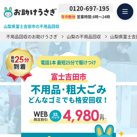
0120-697-195
年中無休
営業時間:8時〜24時
山梨県富士吉田市の不用品回収
不用品回収のお助けうさぎ
山梨の不用品回収
山梨県富士吉
電話1本 最短25分で駆けつけ
富士吉田市
不用品･粗大ごみ
どんなゴミでも格安回収！