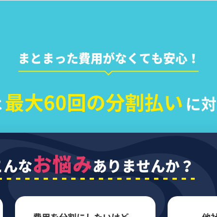
まとまった費用がなくても安心！
最大60回の分割払い
は
に対
お悩み
こんな
ありませんか？