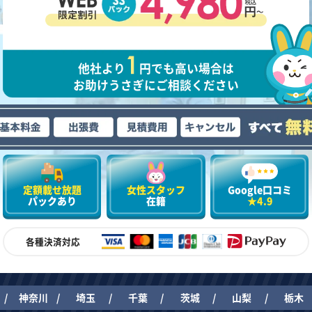
他社より
円でも高い場合は
お助けうさぎにご相談ください
定額載せ放題
女性スタッフ
Google口コミ
パックあり
在籍
★4.9
各種決済対応
神奈川
埼玉
千葉
茨城
山梨
栃木