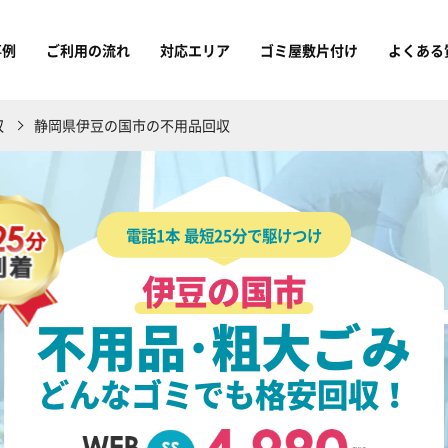
事例
ご利用の流れ
対応エリア
ゴミ屋敷片付け
よくある
収
静岡県伊豆の国市の不用品回収
電話1本 最短25分で駆けつけ
伊豆の国市
不用品･粗大ごみ
どんなゴミでも格安回収！