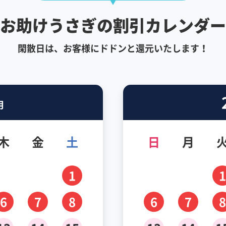
お助けうさぎの割引カレンダー
閑散日は、お客様にドドンと還元いたします！
月
木
金
土
日
月
1
1
6
7
8
6
7
8