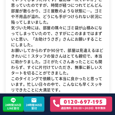
思っていたのですが、時間が経つにつれてどんどん
部屋が散らかり、ゴミ屋敷のような状態に…。ゴミ
や不用品が溢れ、どうにも手がつけられない状況に
陥ってしまいました。
気づいた時には、部屋の隅々にゴミ袋が山積みにな
ってしまっていたので、さすがにこのままではまず
いと思い、「お助けうさぎ」さんにお願いすること
にしました。
お願いしてからわずか90分で、部屋は見違えるほど
きれいに！スタッフの皆さんはとても親切で、本当
に助かりました。ゴミがたくさんあったことにも関
わらず、すぐに片付けていただき、無事に新しいス
タートを切ることができました。
このタイミングで依頼して本当に良かったと思って
います。忙しい日々の中で、こんなにも早くスッキ
リできたことに大満足です。
0120-697-195
料金パック
LLパック
24時間365日
24時間365日
通話無料《08:00〜24:00》年中無休
LINE受付
受付