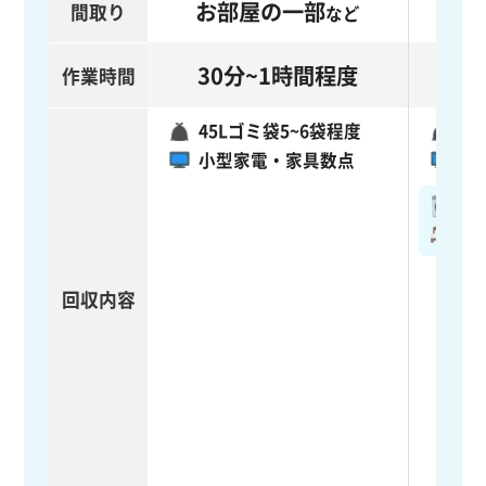
お部屋の一部
間取り
など
30分~1時間程度
作業時間
45Lゴミ袋5~6袋程度
4
小型家電・家具数点
小
単
中
回収内容