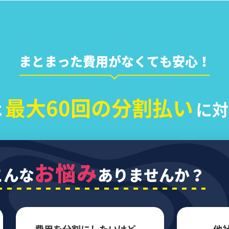
まとまった費用がなくても安心！
最大60回の分割払い
は
に対
お悩み
こんな
ありませんか？