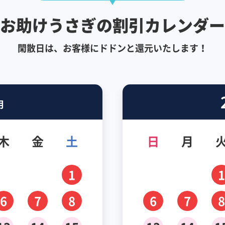
お助けうさぎの割引カレンダー
閑散日は、お客様にドドンと還元いたします！
月
木
金
土
日
月
1
1
6
7
8
6
7
8