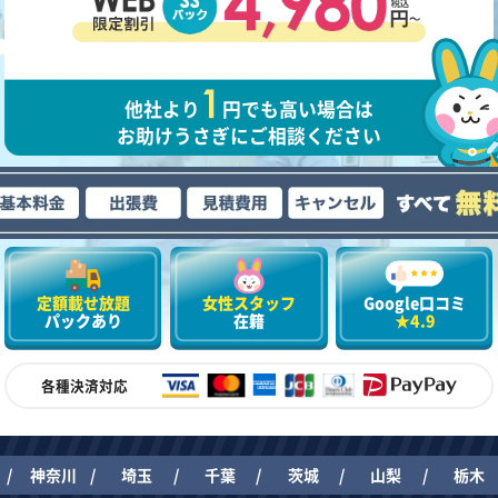
他社より
円でも高い場合は
お助けうさぎにご相談ください
定額載せ放題
女性スタッフ
Google口コミ
パックあり
在籍
★4.9
各種決済対応
神奈川
埼玉
千葉
茨城
山梨
栃木