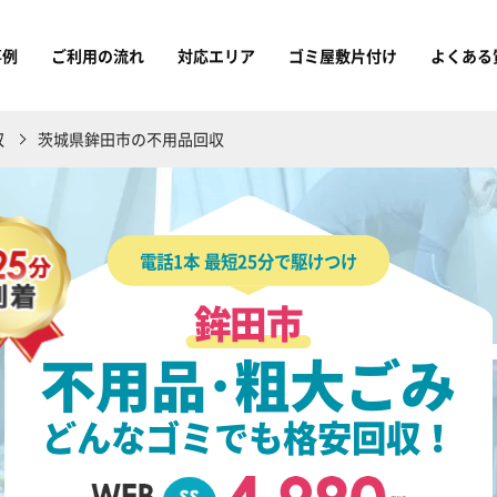
事例
ご利用の流れ
対応エリア
ゴミ屋敷片付け
よくある
収
茨城県鉾田市の不用品回収
電話1本 最短25分で駆けつけ
鉾田市
不用品･粗大ごみ
どんなゴミでも格安回収！