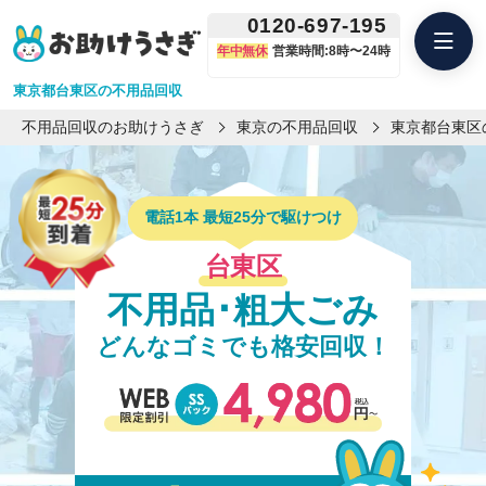
0120-697-195
年中無休
営業時間:8時〜24時
東京都台東区の不用品回収
不用品回収のお助けうさぎ
東京の不用品回収
東京都台東区
電話1本 最短25分で駆けつけ
台東区
不用品･粗大ごみ
どんなゴミでも格安回収！