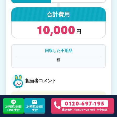
合計費用
10,000
回収した不用品
棚
担当者コメント
自治体によっては粗大ゴミ回収日が都合と合
0120-697-195
わない場合もあるかもしれません。緊急で捨
24時間365日
24時間365日
てたい、という場合はお助けうさぎの不用品
LINE受付
受付
通話無料《08:00〜24:00》年中無休
回収をご検討ください。ご相談だけでも構い