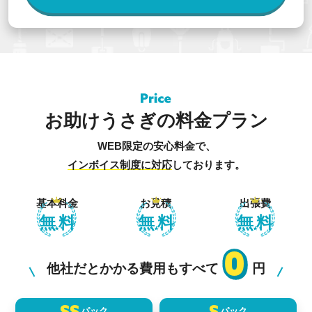
お助けうさぎの料金プラン
WEB限定の安心料金で、
インボイス制度に対応
しております。
基本料金
お見積
出張費
無料
無料
無料
0
他社だとかかる費用もすべて
円
SS
S
パック
パック