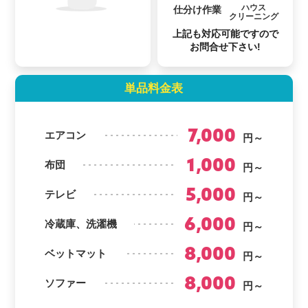
ハウス
仕分け作業
クリーニング
上記も対応可能ですので
お問合せ下さい!
単品料金表
7,000
エアコン
円～
1,000
布団
円～
5,000
テレビ
円～
6,000
冷蔵庫、洗濯機
円～
8,000
ベットマット
円～
8,000
ソファー
円～