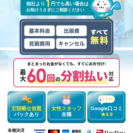
他社より
円でも高い場合は
お助けうさぎにご相談ください
定額載せ放題
女性スタッフ
Google口コミ
パックあり
在籍
★4.9
各種決済