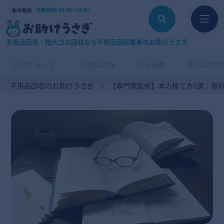
営業時間: 08:00〜24:00
年中無休
不用品回収・粗大ゴミ回収なら不用品回収業者のお助けうさぎ
ブログトップ
不用品回収
ゴミ屋敷
不用品別
不用品回収のお助けうさぎ
【専門家監修】本の捨て方8選｜無