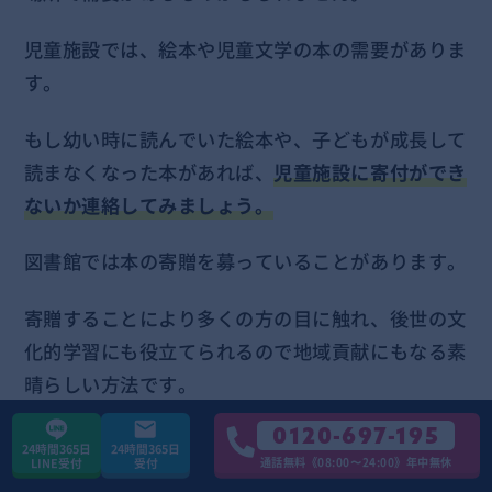
児童施設では、絵本や児童文学の本の需要がありま
す。
もし幼い時に読んでいた絵本や、子どもが成長して
読まなくなった本があれば、
児童施設に寄付ができ
ないか連絡してみましょう。
図書館では本の寄贈を募っていることがあります。
寄贈することにより多くの方の目に触れ、後世の文
化的学習にも役立てられるので地域貢献にもなる素
晴らしい方法です。
0120-697-195
図書館置かれていない本を、予約して入荷待ちをし
24時間365日
24時間365日
通話無料《08:00〜24:00》年中無休
LINE受付
受付
ている人もます。そんな予約待ちの本を図書館に寄