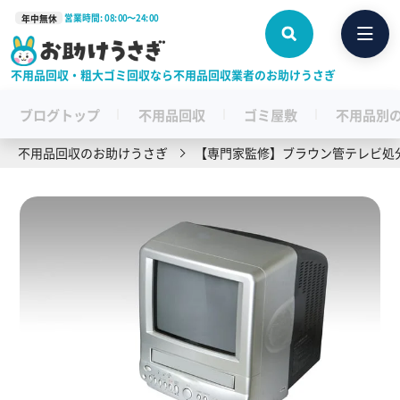
営業時間: 08:00〜24:00
年中無休
不用品回収・粗大ゴミ回収なら不用品回収業者のお助けうさぎ
ブログトップ
不用品回収
ゴミ屋敷
不用品別
不用品回収のお助けうさぎ
【専門家監修】ブラウン管テレビ処