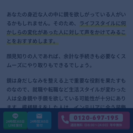
あなたの身近な人の中に鏡を欲しがっている人がい
るかもしれません。そのため、
ライフスタイルに何
かしらの変化があった人に対して声をかけてみるこ
とをおすすめします。
顔見知りの人であれば、余計な手続きも必要なくス
ムーズにやり取りもできるでしょう。
鏡は身だしなみを整える上で重要な役割を果たすも
のなので、就職や転職など生活スタイルが変わった
人は全身鏡や手鏡を欲している可能性が十分にあり
ます。模様替えをした人は、インテリアに合う装飾
が施された鏡を探しているかもしれません。
0120-697-195
24時間365日
24時間365日
通話無料《08:00〜24:00》年中無休
LINE受付
受付
何より、長年自分が愛用したものを捨てることなく