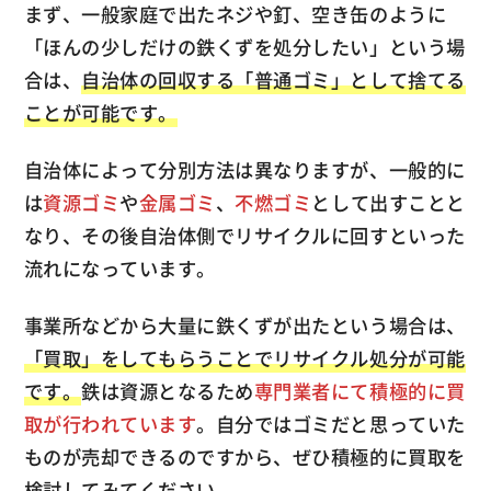
まず、一般家庭で出たネジや釘、空き缶のように
「ほんの少しだけの鉄くずを処分したい」という場
合は、
自治体の回収する「普通ゴミ」として捨てる
ことが可能です。
自治体によって分別方法は異なりますが、一般的に
は
資源ゴミ
や
金属ゴミ
、
不燃ゴミ
として出すことと
なり、その後自治体側でリサイクルに回すといった
流れになっています。
事業所などから大量に鉄くずが出たという場合は、
「買取」をしてもらうことでリサイクル処分が可能
です。
鉄は資源となるため
専門業者にて積極的に買
取が行われています
。自分ではゴミだと思っていた
ものが売却できるのですから、ぜひ積極的に買取を
検討してみてください。