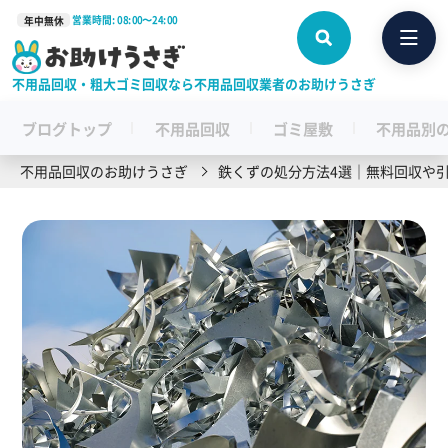
営業時間: 08:00〜24:00
年中無休
不用品回収・粗大ゴミ回収なら不用品回収業者のお助けうさぎ
ブログトップ
不用品回収
ゴミ屋敷
不用品別
不用品回収のお助けうさぎ
鉄くずの処分方法4選｜無料回収や