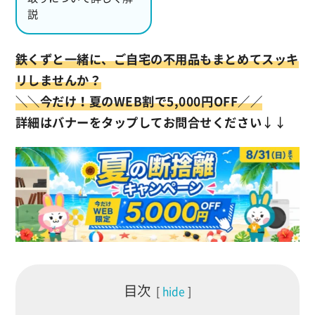
説
鉄くずと一緒に、ご自宅の不用品もまとめてスッキ
リしませんか？
＼
＼今だけ！夏のWEB割で5,000円OFF／／
詳細はバナーをタップしてお問合せください
↓↓
目次
hide