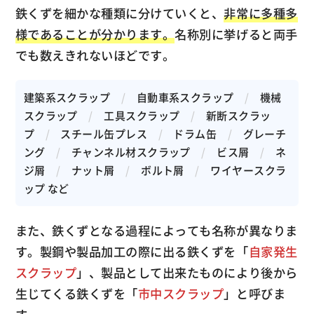
鉄くずを細かな種類に分けていくと、
非常に多種多
様であることが分かります。
名称別に挙げると両手
でも数えきれないほどです。
建築系スクラップ
/
自動車系スクラップ
/
機械
スクラップ
/
工具スクラップ
/
新断スクラッ
プ
/
スチール缶プレス
/
ドラム缶
/
グレーチ
ング
/
チャンネル材スクラップ
/
ビス屑
/
ネ
ジ屑
/
ナット屑
/
ボルト屑
/
ワイヤースクラ
ップ など
また、鉄くずとなる過程によっても名称が異なりま
す。製鋼や製品加工の際に出る鉄くずを「
自家発生
スクラップ
」、製品として出来たものにより後から
生じてくる鉄くずを「
市中スクラップ
」と呼びま