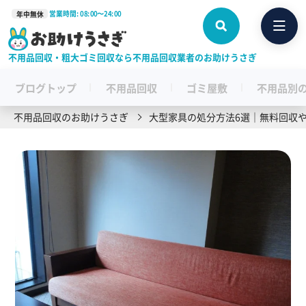
営業時間: 08:00〜24:00
年中無休
不用品回収・粗大ゴミ回収なら不用品回収業者のお助けうさぎ
ブログトップ
不用品回収
ゴミ屋敷
不用品別
不用品回収のお助けうさぎ
大型家具の処分方法6選｜無料回収