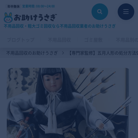
営業時間: 08:00〜24:00
年中無休
不用品回収・粗大ゴミ回収なら不用品回収業者のお助けうさぎ
ブログトップ
不用品回収
ゴミ屋敷
不用品別
不用品回収のお助けうさぎ
【専門家監修】五月人形の処分方法