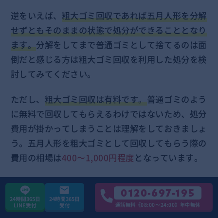
逆をいえば、
粗大ゴミ回収であれば五月人形を分解
せずともそのままの状態で処分ができることとなり
ます。
分解をしてまで普通ゴミとして捨てるのは面
倒だと感じる方は粗大ゴミ回収を利用した処分を検
討してみてください。
ただし、
粗大ゴミ回収は有料です。
普通ゴミのよう
に無料で回収してもらえるわけではないため、処分
費用が掛かってしまうことは理解をしておきましょ
う。五月人形を粗大ゴミとして回収してもらう際の
費用の相場は
400〜1,000円程度
となっています。
以下は一部自治体の費用例です。
0120-697-195
24時間365日
24時間365日
通話無料《08:00〜24:00》年中無休
LINE受付
受付