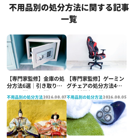
不用品別の処分方法に関する記事
一覧
【専門家監修】金庫の処
【専門家監修】ゲーミン
分方法6選｜引き取りに
グチェアの処分方法4選
ついて詳しく解説
｜無料回収や引き取りに
不用品別の処分方法
不用品別の処分方法
2026.08.07
2026.08.05
ついて詳しく解説