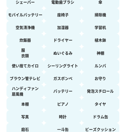
シェーバー
電動歯ブラシ
傘
モバイルバッテリー
座椅子
掃除機
空気清浄機
加湿器
学習机
炊飯器
ドライヤー
植木鉢
服
ぬいぐるみ
神棚
衣類
使い捨てカイロ
シーリングライト
ルンバ
ブラウン管テレビ
ガスボンベ
お守り
ハンディファン
バッテリー
発泡スチロール
扇風機
本棚
ピアノ
タイヤ
写真
時計
ドラム缶
庭石
一斗缶
ビーズクッション