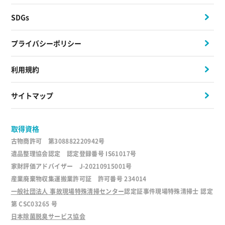
SDGs
プライバシーポリシー
利用規約
サイトマップ
取得資格
古物商許可 第308882220942号
遺品整理協会認定 認定登録番号 IS61017号
家財評価アドバイザー J-20210915001号
産業廃棄物収集運搬業許可証 許可番号 234014
一般社団法人 事故現場特殊清掃センター
認定証事件現場特殊清掃士 認定
第 CSC03265 号
日本除菌脱臭サービス協会