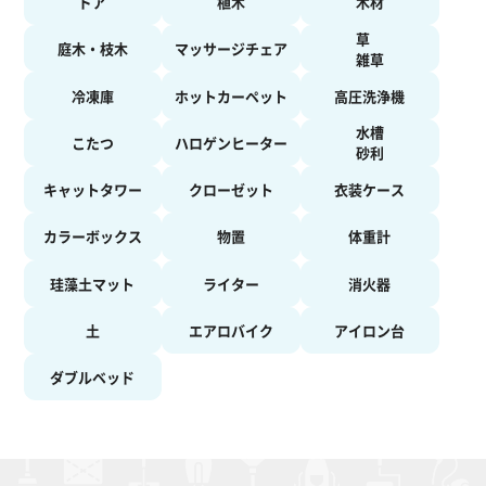
ドア
植木
木材
草
庭木・枝木
マッサージチェア
雑草
冷凍庫
ホットカーペット
高圧洗浄機
水槽
こたつ
ハロゲンヒーター
砂利
キャットタワー
クローゼット
衣装ケース
カラーボックス
物置
体重計
珪藻土マット
ライター
消火器
土
エアロバイク
アイロン台
ダブルベッド