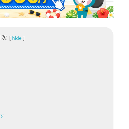
目次
hide
す