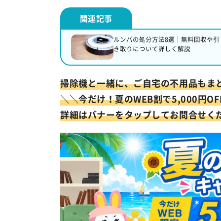
ルンバの処分方法8選｜無料回収や引
き取りについて詳しく解説
掃除機と一緒に、ご自宅の不用品もま
＼
＼今だけ！
夏のWEB割で5,000円O
詳細はバナーをタップしてお問合せく