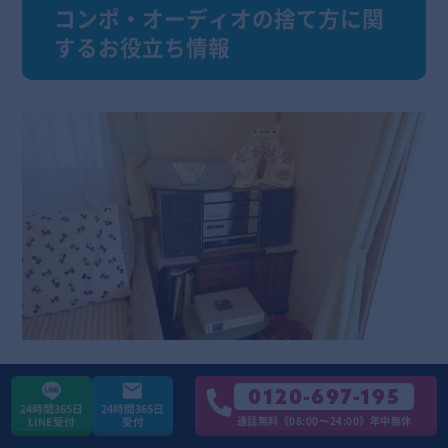
コンポ・オーディオの捨て方に関
するお役立ち情報
ここまでコンポの捨て方を紹介してきましたが、い
0120-697-195
ざコンポを捨てる際に知っておくと便利な情報もあ
24時間365日
24時間365日
通話無料《08:00〜24:00》年中無休
LINE受付
受付
わせて紹介します。