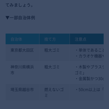
てみましょう。
▼一部自治体例
自治体
捨て方
注意点
東京都大田区
粗大ゴミ
・単体であること
・カラオケ機器や
神奈川県横浜
粗大ゴミ
・木製やプラスチッ
市
ゴミ」
・金属製かつ30c
埼玉県越谷市
燃えないゴ
・50cm以上は「
ミ