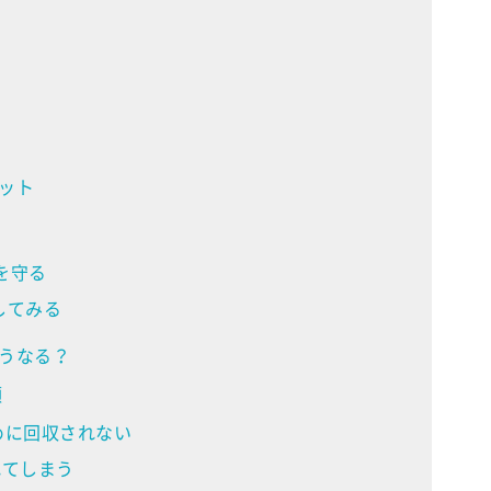
ット
を守る
してみる
うなる？
類
めに回収されない
れてしまう