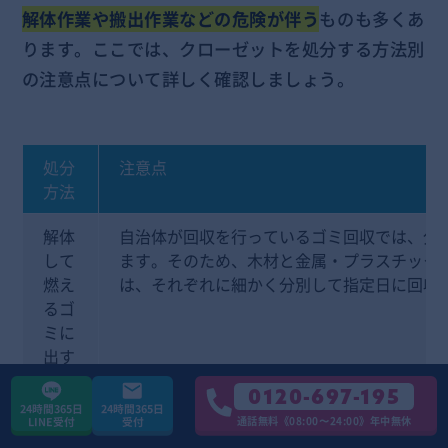
解体作業や搬出作業などの危険が伴う
ものも多くあ
ります。ここでは、クローゼットを処分する方法別
の注意点について詳しく確認しましょう。
処分
注意点
方法
解体
自治体が回収を行っているゴミ回収では、分
して
ます。そのため、木材と金属・プラスチック
燃え
は、それぞれに細かく分別して指定日に回収
るゴ
ミに
出す
0120-697-195
粗大
処分したいクローゼットは粗大ゴミとして回
24時間365日
24時間365日
通話無料《08:00〜24:00》年中無休
ゴミ
のクローゼットの重量はかなり大きいので、
LINE受付
受付