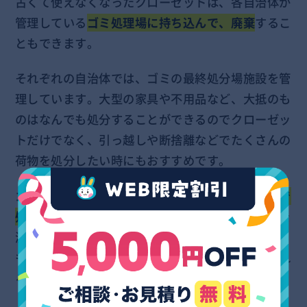
古くて使えなくなったクローゼットは、各自治体が
管理している
ゴミ処理場に持ち込んで、廃棄
するこ
ともできます。
それぞれの自治体では、ゴミの最終処分場施設を管
理しています。大型の家具や不用品など、大抵のも
のはなんでも処分することができるのでクローゼッ
トだけでなく、引っ越しや断捨離などでたくさんの
荷物を処分したい時にもおすすめです。
ゴミ処理場でクローゼットを処分する場合、
重さで
処分費用が決められる
ので、車で運び込んで重量を
測ってから廃棄することになります。粗大ゴミより
も安価で処分することができるので、車に乗せられ
るクローゼットなら直接持ち込んだ方がお得です。