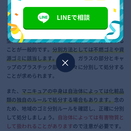
マニキュアは、
使用後の処分方法や分別方法に注意
が必要なゴミ
です。
一般的には容器がガラス製であることが多いため、
空になった容器はガラス・金属類として分類される
ことが一般的です。
分別方法としては不燃ゴミや資
源ゴミに該当します。
ただし、ガラスの部分とキャ
ップのプラスチック部分は別々に分別して処分する
ことが求められます。
また、
マニキュアの中身は自治体によっては化粧品
類の独自のルールで処分する場合もあります。
念の
ため、地域のゴミ分別ルールを確認し、正確に分別
して処分しましょう。
自治体によっては有害物質と
して扱われることがあります
ので注意が必要です。