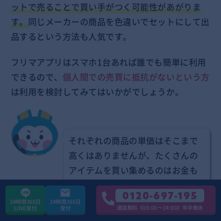
ットで売ることで買い手がつく可能性があがりま
す。
同じメーカーの商品を色違いでセットにして出
品するという方法も人気です。
フリマアプリはスマホ1台あれば誰でも簡単に利用
できるので、
個人間での売買に抵抗がないという方
は利用を検討してみてはいかがでしょうか。
それぞれの商品の単価はそこまで
高くはありませんが、たくさんの
アイテムを買い集めるのはお金も
かかり難しいです。まとめて安く
0120-697-195
手に入るなら欲しいという人は多
24時間365日
24時間365日
通話無料《08:00〜24:00》年中無休
LINE受付
受付
く、纏め売りは地味に需要があり