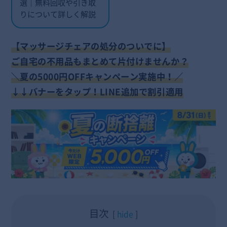
選｜無料回収や引き取
りについて詳しく解説
【
マッサージチェアの処分のついでに】
ご自宅の不用品もまとめて片付けませんか？
＼夏の5000円OFFキャンペーン実施中！／
↓↓バナーをタップ！LINE追加で割引適用
目次
hide