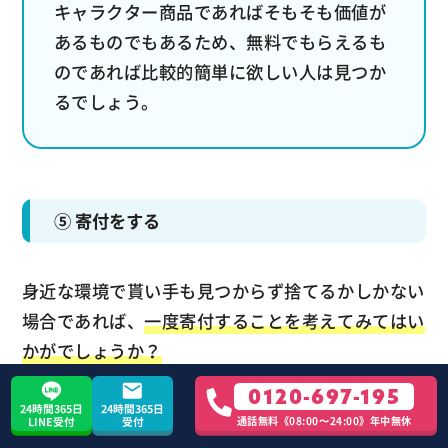
キャラクター商品であればそもそも価値が
あるものでもあるため、無料でもらえるも
のであれば比較的簡単に欲しい人は見つか
るでしょう。
⑤ 寄付をする
身近な環境で貰い手も見つからず捨てるかしかない
場合であれば、
一度寄付することを考えてみてはい
かがでしょうか？
0120-697-195
喜んで使ってくれる人がいるならば、誰かに譲りた
24時間365日
24時間365日
通話無料《08:00〜24:00》年中無休
LINE受付
受付
いと考えている人も多いでしょう。まだ状態が良く