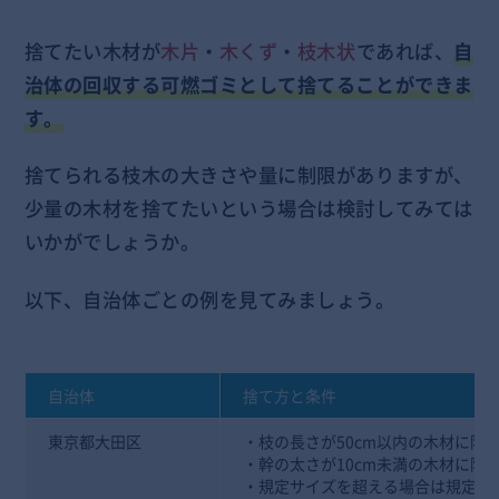
捨てたい木材が
木片
・
木くず
・
枝木状
であれば、
自
治体の回収する可燃ゴミとして捨てることができま
す。
捨てられる枝木の大きさや量に制限がありますが、
少量の木材を捨てたいという場合は検討してみては
いかがでしょうか。
以下、自治体ごとの例を見てみましょう。
自治体
捨て方と条件
東京都大田区
・枝の長さが50cm以内の木材に限
・幹の太さが10cm未満の木材に限
・規定サイズを超える場合は規定サ