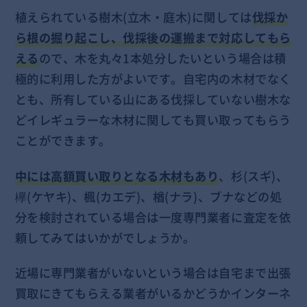
植えられている
樹木
(立木・庭木)に関しては
伐採か
ら根の掘り起こし、伐採後の運搬まで対応してもら
える
ので、木を丸々1本処分したいという場合は積
極的に利用した方がよいです。自宅内の木材でなく
とも、所有している山にある伐採していない
樹木
な
どイレギュラーな木材に関しても買い取ってもらう
ことができます。
中には高額買い取りとなる木材もあり
、杉(スギ)、
欅(ケヤキ)、楓(カエデ)、楢(ナラ)、ブナなどの処
分を検討されている場合は一度専門業者に査定を依
頼してみてはいかがでしょうか。
近場に専門業者がいないという場合は自宅まで出張
買取にきてもらえる業者がいるかどうかインターネ