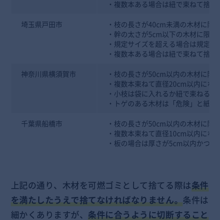
・複数本ある場合は紐で束ねて捨て
埼玉県戸田市
・枝の長さが40cm未満の木材に限
・幹の太さが5cm以下の木材に限る
・規定サイズを超える場合は規定サ
・複数本ある場合は紐で束ねて捨て
神奈川県横須賀市
・枝の長さが50cm以内の木材に限
・複数本束ねて直径20cm以内にな
・小枝は袋に入れるか紐で束ねる
・トゲのある木材は「危険」と紙に
千葉県船橋市
・枝の長さが50cm以内の木材に限
・複数本束ねて直径10cm以内にな
・板の場合は厚さが5cm以内かつ長
上記の通り、木材を可燃ゴミとして捨てる際は
条件
を満たしたうえで捨てなければなりません。
条件は
細かくありますが、
条件に合うように切断すること