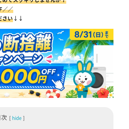
FF／／
ださい
↓↓
目次
hide