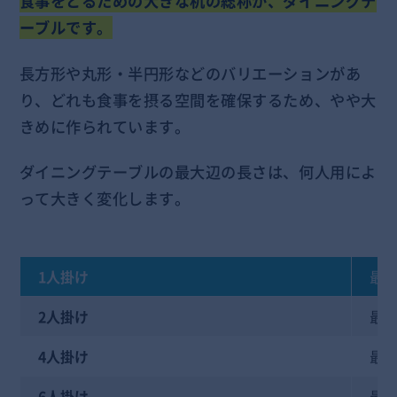
食事をとるための大きな机の総称が、ダイニングテ
ーブルです。
長方形や丸形・半円形などのバリエーションがあ
り、どれも食事を摂る空間を確保するため、やや大
きめに作られています。
ダイニングテーブルの最大辺の長さは、何人用によ
って大きく変化します。
1人掛け
最大
2人掛け
最大
4人掛け
最大
6人掛け
最大