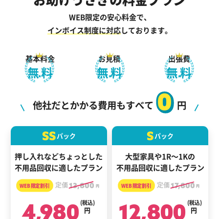
WEB限定の安心料金で、
インボイス制度に対応
しております。
基本料金
お見積
出張費
無料
無料
無料
0
他社だとかかる費用もすべて
円
SS
S
パック
パック
押し入れなどちょっとした
大型家具や1R～1Kの
不用品回収に適したプラン
不用品回収に適したプラン
定価
13,800
定価
17,800
円
円
4,980
(税込)
12,800
(税込)
円
円