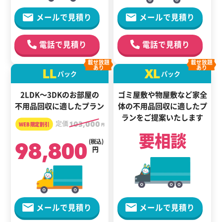
メールで見積り
メールで見積り
電話で見積り
電話で見積り
載せ放題
載せ放題
あり
あり
LL
XL
パック
パック
2LDK～3DKのお部屋の
ゴミ屋敷や物屋敷など家全
不用品回収に適したプラン
体の
不用品回収に適した
プ
ランをご提案いたします
定価
103,000
円
要相談
98,800
(税込)
円
メールで見積り
メールで見積り