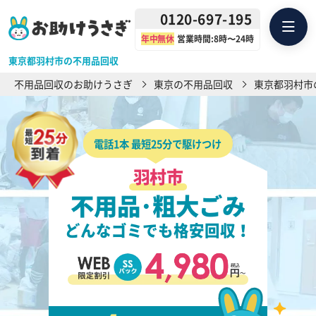
0120-697-195
年中無休
営業時間:8時〜24時
東京都羽村市の不用品回収
不用品回収のお助けうさぎ
東京の不用品回収
東京都羽村市
電話1本 最短25分で駆けつけ
羽村市
不用品･粗大ごみ
どんなゴミでも格安回収！