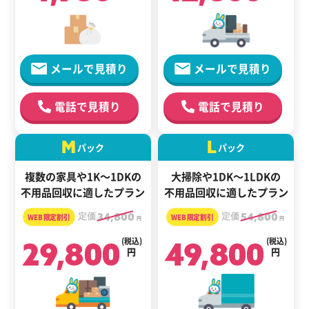
メールで見積り
メールで見積り
電話で見積り
電話で見積り
M
L
パック
パック
複数の家具や1K～1DKの
大掃除や1DK～1LDKの
不用品回収に適したプラン
不用品回収に適したプラン
定価
34,800
定価
54,800
円
円
29,800
(税込)
49,800
(税込)
円
円