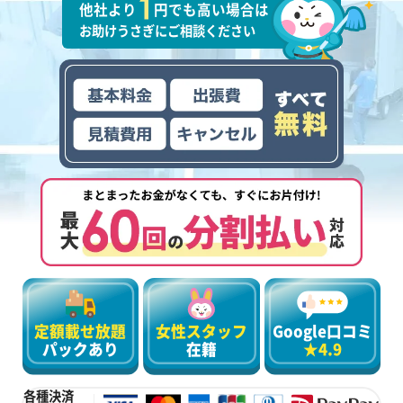
他社より
円でも高い場合は
お助けうさぎにご相談ください
定額載せ放題
女性スタッフ
Google口コミ
パックあり
在籍
★4.9
各種決済