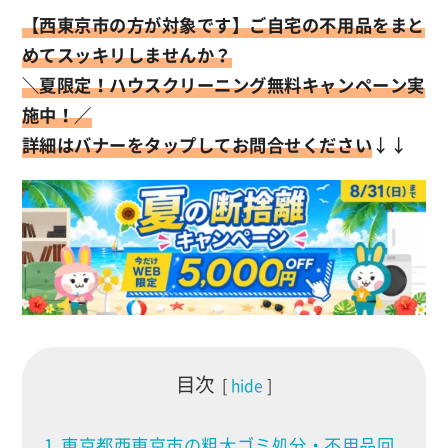
【西東京市の方が対象です】
ご自宅の不用品をまと
めてスッキリしませんか？
＼
夏限定！ハウスクリーニング無料キャンペーン実
施中！／
詳細はバナーをタップしてお問合せください
↓↓
目次
hide
1
東京都西東京市の粗大ゴミ処分・不用品回