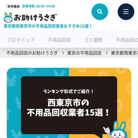
営業時間: 08:00〜24:00
年中無休
東京都西東京市の不用品回収業者おすすめ15選！
ブログトップ
不用品回収
ゴミ屋敷
不用品別
不用品回収のお助けうさぎ
東京の不用品回収
東京都西東京