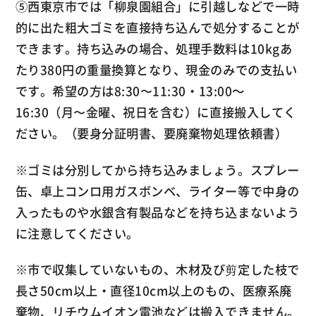
⑤西東京市では「柳泉園組合」に引越しなどで一時
的に出た粗大ゴミを直接持ち込んで処分することが
できます。持ち込みの場合、処理手数料は10kgあ
たり380円の重量換算となり、現金のみでの支払い
です。希望の方は8:30〜11:30・13:00～
16:30（月〜金曜、祝日を含む）に直接搬入してく
ださい。（要身分証明書、要廃棄物処理依頼書）
※ゴミは分別してから持ち込みましょう。スプレー
缶、卓上コンロ用ガスボンベ、ライター等で中身の
入ったものや水銀含有製品などを持ち込まないよう
に注意してください。
※市で収集していないもの、木材及び剪定した枝で
長さ50cm以上・直径10cm以上のもの、医療系廃
棄物、リチウムイオン電池などは搬入できません。