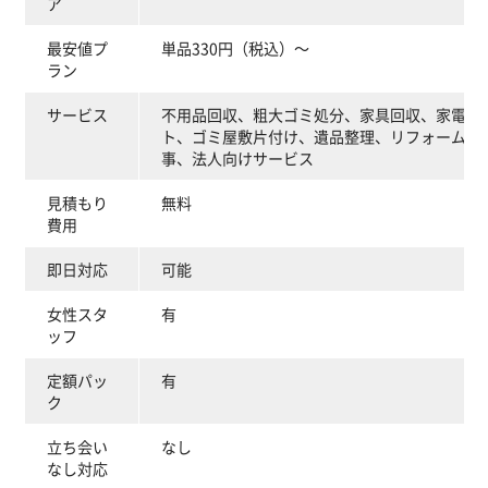
ア
最安値プ
単品330円（税込）～
ラン
サービス
不用品回収、粗大ゴミ処分、家具回収、家電回
ト、ゴミ屋敷片付け、遺品整理、リフォーム・
事、法人向けサービス
見積もり
無料
費用
即日対応
可能
女性スタ
有
ッフ
定額パッ
有
ク
立ち会い
なし
なし対応