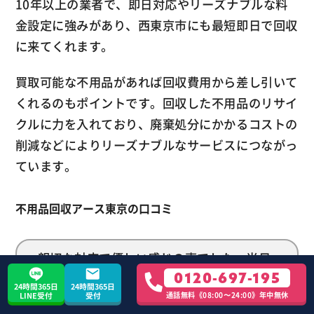
10年以上の業者で、即日対応やリーズナブルな料
金設定に強みがあり、西東京市にも最短即日で回収
に来てくれます。
買取可能な不用品があれば回収費用から差し引いて
くれるのもポイントです。回収した不用品のリサイ
クルに力を入れており、廃棄処分にかかるコストの
削減などによりリーズナブルなサービスにつながっ
ています。
不用品回収アース東京の口コミ
親切な対応で優しい感じの声でした。当日
0120-697-195
の依頼だったが、嫌な対応をせずとっても
24時間365日
24時間365日
通話無料《08:00〜24:00》年中無休
LINE受付
受付
良かった。安心できる対応でした。また不