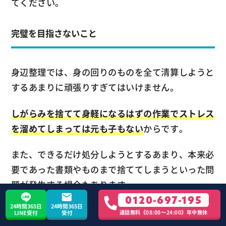
てください。
完璧を目指さないこと
身辺整理では、身の回りのものを全て清算しようと
するあまりに頑張りすぎてはいけません。
しがらみを捨てて身軽になるはずの作業でストレス
を溜めてしまっては元も子もない
からです。
また、できるだけ処分しようとするあまり、本来必
要であった書類やものまで捨ててしまうといった問
題が発生する場合もあります。
0120-697-195
24時間365日
24時間365日
「今までの自分を全て捨てたい」「周りに絶対に迷
通話無料《08:00〜24:00》年中無休
LINE受付
受付
惑をかけないようにしたい」と思うのは止めて、気