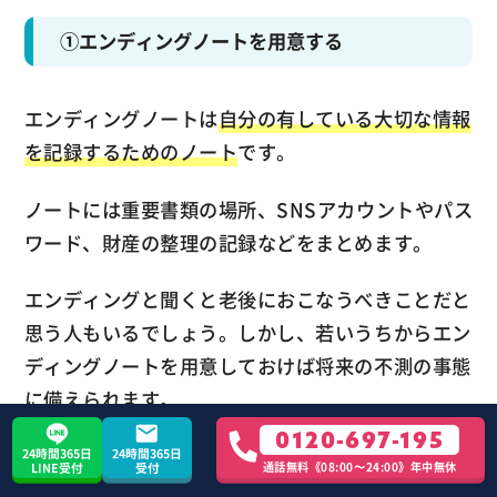
①エンディングノートを用意する
エンディングノートは
自分の有している大切な情報
を記録するためのノート
です。
ノートには重要書類の場所、SNSアカウントやパス
ワード、財産の整理の記録などをまとめます。
エンディングと聞くと老後におこなうべきことだと
思う人もいるでしょう。しかし、若いうちからエン
ディングノートを用意しておけば将来の不測の事態
に備えられます。
0120-697-195
老後でなくても、早めの段階で用意しておきましょ
24時間365日
24時間365日
通話無料《08:00〜24:00》年中無休
LINE受付
受付
う。