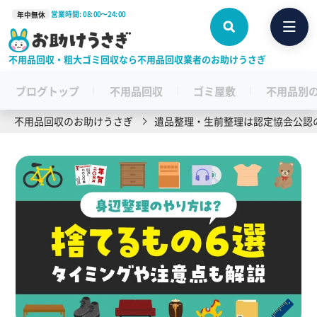
営業時間: 08:00〜24:00
年中無休
不用品回収・粗大ゴミ回収なら不用品回収業者のお助けうさぎ
ブログトップ
不用品回収
ゴミ屋敷
不用品別
不用品回収のお助けうさぎ
遺品整理・生前整理は認定協会公認