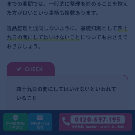
までの期間では、一般的に整理を進めることを控え
た方が良いという事柄も複数あります。
遺品整理と混同しないように、基礎知識として
四十
九日の間にしてはいけないこと
についてもおさえて
おきましょう。
四十九日の間にしてはいけないといわれて
いること
・神社のお参り
0120-697-195
・お正月のお祝いや新年を祝う挨拶
24時間365日
24時間365日
通話無料《08:00〜24:00》年中無休
LINE受付
受付
・結婚式や七五三などのお祝い行事への参