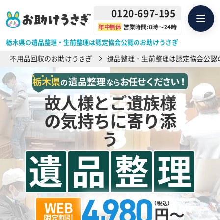
0120-697-195
年中無休
営業時間:8時〜24時
栃木県の遺品整理・生前整理は認定協会公認のお助けうさぎ
不用品回収のお助けうさぎ
遺品整理・生前整理は認定協会公認
栃
木
県
遺品整理
お任せください
！
の
なら
故人様とご遺族様
の気持ちに寄り添
う
遺
品
整
理
4
9
8
0
,
WEB
（税込）
円～
限定割引