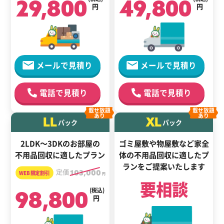
29,800
49,800
円
円
メールで見積り
メールで見積り
電話で見積り
電話で見積り
載せ放題
載せ放題
あり
あり
LL
XL
パック
パック
2LDK～3DKのお部屋の
ゴミ屋敷や物屋敷など家全
不用品回収に適したプラン
体の
不用品回収に適した
プ
ランをご提案いたします
定価
103,000
円
要相談
98,800
(税込)
円