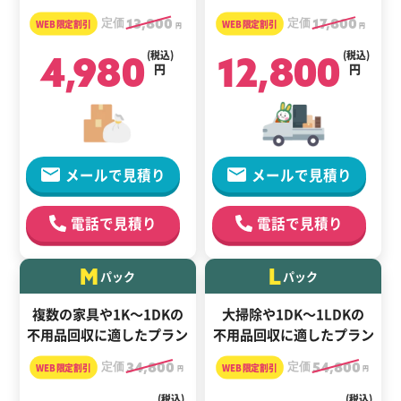
定価
13,800
定価
17,800
円
円
4,980
(税込)
12,800
(税込)
円
円
メールで見積り
メールで見積り
電話で見積り
電話で見積り
M
L
パック
パック
複数の家具や1K～1DKの
大掃除や1DK～1LDKの
不用品回収に適したプラン
不用品回収に適したプラン
定価
34,800
定価
54,800
円
円
(税込)
(税込)