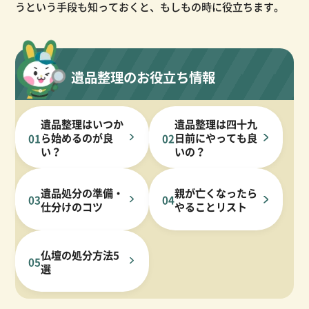
うという手段も知っておくと、もしもの時に役立ちます。
遺品整理のお役立ち情報
遺品整理はいつか
遺品整理は四十九
ら始めるのが良
日前にやっても良
01
02
い？
いの？
遺品処分の準備・
親が亡くなったら
03
04
仕分けのコツ
やることリスト
仏壇の処分方法5
05
選