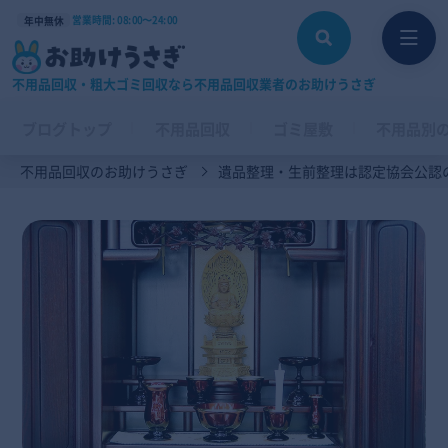
営業時間: 08:00〜24:00
年中無休
不用品回収・粗大ゴミ回収なら不用品回収業者のお助けうさぎ
ブログトップ
不用品回収
ゴミ屋敷
不用品別
不用品回収のお助けうさぎ
遺品整理・生前整理は認定協会公認