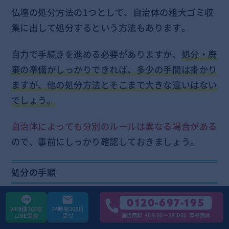
仏壇の処分方法の1つとして、自治体の粗大ゴミ収
集に出して処分するという方法もあります。
自力で手続きを進める必要がありますが、
処分・廃
棄の準備がしっかりできれば、多少の手間は掛かり
ますが、他の処分方法とそこまで大きな違いはない
でしょう。
自治体によっても分別のルールは異なる場合がある
ので、事前にしっかり確認しておきましょう。
処分の手順
0120-697-195
仏壇を自治体の粗大ゴミで処分する場合の手順は以
24時間365日
24時間365日
通話無料《08:00〜24:00》年中無休
LINE受付
受付
下となります。