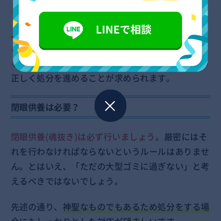
しょう。
人によって価値観は様々ですが、
仏壇を粗末に扱う
ことで祟られたり不幸が舞い込むようなことになっ
るかもしれません
ので、迷信と捉えずに形式に則り
正しく処分を進めることが求められます。
閉眼供養は必要？
閉眼供養(魂抜き)は必ず行いましょう
。厳密にはそ
れを行わなければならないというルールはありませ
ん。とはいえ、「ただの大型ゴミに過ぎない」と考
えるべきではないでしょう。
先述の通り、
神聖なものでもあるため処分をする場