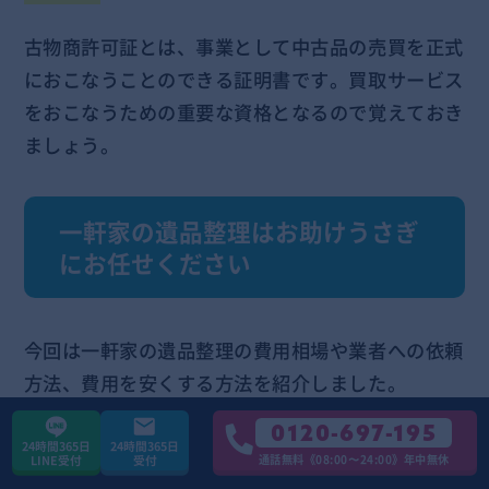
古物商許可証とは、事業として中古品の売買を正式
におこなうことのできる証明書です。買取サービス
をおこなうための重要な資格となるので覚えておき
ましょう。
一軒家の遺品整理はお助けうさぎ
にお任せください
今回は一軒家の遺品整理の費用相場や業者への依頼
方法、費用を安くする方法を紹介しました。
0120-697-195
遺品整理は精神的に負担がかかります。
手間や時間
24時間365日
24時間365日
通話無料《08:00〜24:00》年中無休
LINE受付
受付
だけでなく、精神的負担もふまえて計画を立てまし