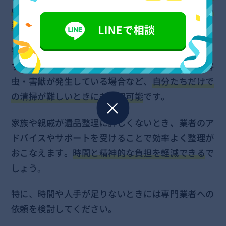
の気持ちや意向を踏まえたうえで作業をしてくれる
業者
です。
特殊清掃もおこなってくれる遺品整理業者もいま
す。故人が孤独死をした場合や、家がゴミ屋敷で害
虫・害獣が発生している場合など、
自分たちだけで
の清掃が難しいときにも活用可能
です。
家族や親戚が遺品整理に詳しくないとき、業者のア
ドバイスやサポートを受けることで効率よく整理が
おこなえます。
時間と精神的な負担を軽減できる
で
しょう。
特に、時間や人手が足りないときには専門業者への
依頼を検討してください。