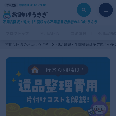
営業時間: 08:00〜24:00
年中無休
不用品回収・粗大ゴミ回収なら不用品回収業者のお助けうさぎ
ブログトップ
不用品回収
ゴミ屋敷
不用品別
不用品回収のお助けうさぎ
遺品整理・生前整理は認定協会公認