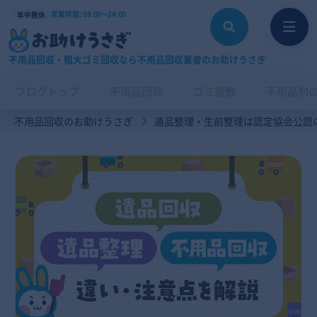
営業時間: 08:00〜24:00
年中無休
不用品回収・粗大ゴミ回収なら不用品回収業者のお助けうさぎ
ブログトップ
不用品回収
ゴミ屋敷
不用品別
不用品回収のお助けうさぎ
遺品整理・生前整理は認定協会公認