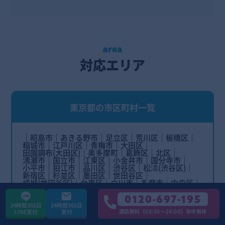
対応エリア
東京都の市区町村一覧
昭島市
あきる野市
足立区
荒川区
板橋区
稲城市
江戸川区
青梅市
大田区
田園調布(大田区)
奥多摩町
葛飾区
北区
清瀬市
国立市
江東区
小金井市
国分寺市
小平市
狛江市
品川区
渋谷区
松濤(渋谷区)
新宿区
杉並区
墨田区
世田谷区
成城(世田谷区)
台東区
立川市
多摩市
中央区
調布市
千代田区
豊島区
中野区
西東京市
練馬区
八王子市
羽村市
東久留米市
0120-697-195
東村山市
東大和市
日野市
日の出町
檜原村
24時間365日
24時間365日
府中市
福生市
文京区
町田市
瑞穂町
通話無料《08:00〜24:00》年中無休
LINE受付
受付
三鷹市
港区
白金(港区)
麻布十番(港区)