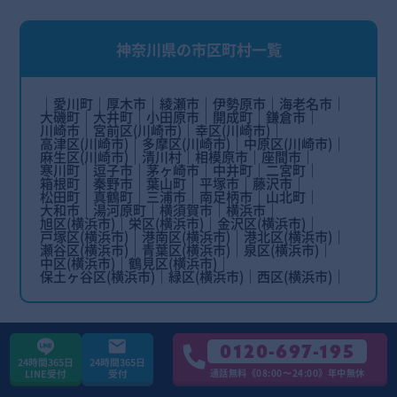
神奈川県の市区町村一覧
愛川町
厚木市
綾瀬市
伊勢原市
海老名市
大磯町
大井町
小田原市
開成町
鎌倉市
川崎市
宮前区(川崎市)
幸区(川崎市)
高津区(川崎市)
多摩区(川崎市)
中原区(川崎市)
麻生区(川崎市)
清川村
相模原市
座間市
寒川町
逗子市
茅ヶ崎市
中井町
二宮町
箱根町
秦野市
葉山町
平塚市
藤沢市
松田町
真鶴町
三浦市
南足柄市
山北町
大和市
湯河原町
横須賀市
横浜市
旭区(横浜市)
栄区(横浜市)
金沢区(横浜市)
戸塚区(横浜市)
港南区(横浜市)
港北区(横浜市)
瀬谷区(横浜市)
青葉区(横浜市)
泉区(横浜市)
中区(横浜市)
鶴見区(横浜市)
保土ヶ谷区(横浜市)
緑区(横浜市)
西区(横浜市)
0120-697-195
埼玉県の市区町村一覧
24時間365日
24時間365日
通話無料《08:00〜24:00》年中無休
LINE受付
受付