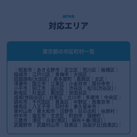
対応エリア
東京都の市区町村一覧
昭島市
あきる野市
足立区
荒川区
板橋区
稲城市
江戸川区
青梅市
大田区
田園調布(大田区)
奥多摩町
葛飾区
北区
清瀬市
国立市
江東区
小金井市
国分寺市
小平市
狛江市
品川区
渋谷区
松濤(渋谷区)
新宿区
杉並区
墨田区
世田谷区
成城(世田谷区)
台東区
立川市
多摩市
中央区
調布市
千代田区
豊島区
中野区
西東京市
練馬区
八王子市
羽村市
東久留米市
東村山市
東大和市
日野市
日の出町
檜原村
府中市
福生市
文京区
町田市
瑞穂町
三鷹市
港区
白金(港区)
麻布十番(港区)
武蔵野市
武蔵村山市
目黒区
自由が丘(目黒区)