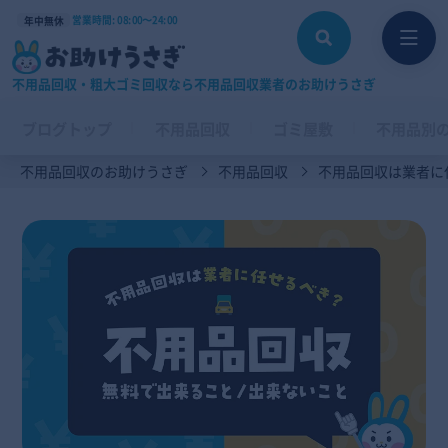
営業時間: 08:00〜24:00
年中無休
不用品回収・粗大ゴミ回収なら不用品回収業者のお助けうさぎ
ブログトップ
不用品回収
ゴミ屋敷
不用品別
不用品回収のお助けうさぎ
不用品回収
不用品回収は業者に