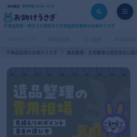
営業時間: 08:00〜24:00
年中無休
不用品回収・粗大ゴミ回収なら不用品回収業者のお助けうさぎ
ブログトップ
不用品回収
ゴミ屋敷
不用品別
不用品回収のお助けうさぎ
遺品整理・生前整理は認定協会公認