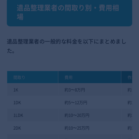
遺品整理業者の間取り別・費用相
場
遺品整理業者の一般的な料金を以下にまとめまし
た。
間取り
費用
作業
1K
約3〜8万円
約1〜
1DK
約5〜12万円
約2〜
1LDK
約10〜20万円
約3〜
2DK
約10〜25万円
約3〜