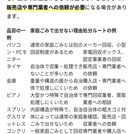
販売店や専門業者への依頼が必要
になる場合があり
ます。
品目の一
家庭ごみで出せない理由
処分ルートの例
例
パソコ
通常の家庭ごみとは別の
メーカー回収、小型
ン・PCモ
回収制度があるため
家電回収ボックス、
ニター
認定事業者の回収
タイヤ
自治体で収集・処理でき
販売店・専門業者へ
ないことが多いため
の依頼
金庫
重量や構造の面から自治
購入店・専門業者へ
体で処理しにくいため
の依頼
ピアノ
大型かつ特殊で自治体で
専門回収業者、買取
処理しにくいため
業者への相談
スプリン
内部構造が特殊で、自治
自治体の粗大ゴミ対
グ入りマ
体によっては通常の家庭
象確認、販売店・回
ットレス
ごみで出せないため
収業者への依頼
コンクリ
一般家庭ごみとして回収
専門業者や購入店へ