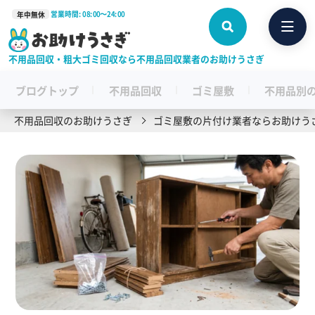
営業時間: 08:00〜24:00
年中無休
不用品回収・粗大ゴミ回収なら不用品回収業者のお助けうさぎ
ブログトップ
不用品回収
ゴミ屋敷
不用品別
不用品回収のお助けうさぎ
ゴミ屋敷の片付け業者ならお助けう