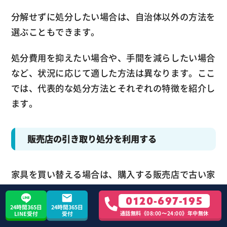
分解せずに処分したい場合は、自治体以外の方法を
選ぶこともできます。
処分費用を抑えたい場合や、手間を減らしたい場合
など、状況に応じて適した方法は異なります。ここ
では、代表的な処分方法とそれぞれの特徴を紹介し
ます。
販売店の引き取り処分を利用する
家具を買い替える場合は、購入する販売店で古い家
具の引き取りを依頼できることがあります。新しい
0120-697-195
家具の配送とあわせて回収してもらえるため、自分
24時間365日
24時間365日
通話無料《08:00〜24:00》年中無休
LINE受付
受付
で運び出す手間を減らしやすいのが特徴です。