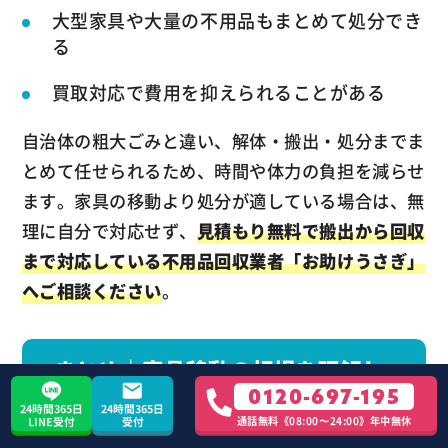
大型家具や大量の不用品もまとめて処分でき
る
買取対応で費用を抑えられることがある
自治体の粗大ごみと違い、解体・搬出・処分までま
とめて任せられるため、時間や体力の負担を減らせ
ます。家具の移動より処分が適している場合は、無
理に自分で対応せず、
見積もり無料で搬出から回収
まで対応している不用品回収業者「お助けうさぎ」
へご相談ください
。
まとめ｜家具移動の相場を理解し
て最適な業者を選ぼう
0120-697-195
24時間365日
24時間365日
通話無料《08:00〜24:00》年中無休
LINE受付
受付