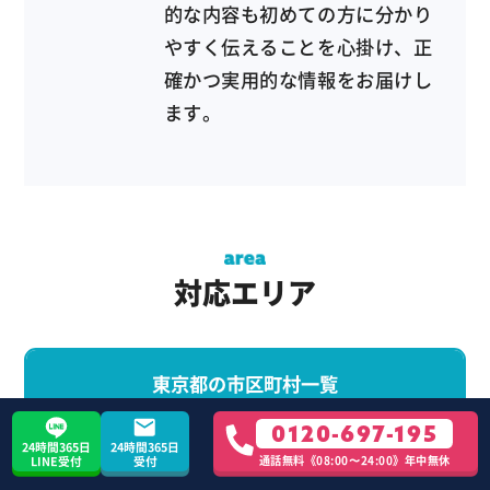
的な内容も初めての方に分かり
やすく伝えることを心掛け、正
確かつ実用的な情報をお届けし
ます。
対応エリア
東京都の市区町村一覧
0120-697-195
昭島市
あきる野市
足立区
荒川区
板橋区
24時間365日
24時間365日
通話無料《08:00〜24:00》年中無休
LINE受付
受付
稲城市
江戸川区
青梅市
大田区
田園調布(大田区)
奥多摩町
葛飾区
北区