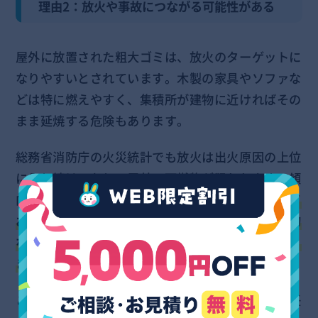
理由2：放火や事故につながる可能性がある
屋外に放置された粗大ゴミは、放火のターゲットに
なりやすいとされています。木製の家具やソファな
どは特に燃えやすく、集積所が建物に近ければその
まま延焼する危険もあります。
総務省消防庁の火災統計でも放火は出火原因の上位
に入り続けており、屋外の可燃物が狙われやすい傾
向は変わっていません。
放火に限らず、立てかけて
おいた棚が風で倒れて通行人にあたるような物理的
な事故も、放置の時間が長いほど起こりやすくなり
ます
。
こうした被害が出た場合、ゴミを出した本人の責任