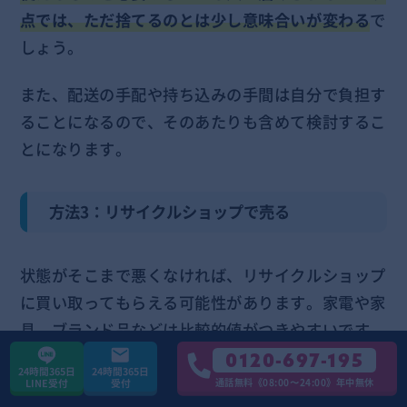
点では、ただ捨てるのとは少し意味合いが変わる
で
しょう。
また、配送の手配や持ち込みの手間は自分で負担す
ることになるので、そのあたりも含めて検討するこ
とになります。
方法3：リサイクルショップで売る
状態がそこまで悪くなければ、リサイクルショップ
に買い取ってもらえる可能性があります。家電や家
具、ブランド品などは比較的値がつきやすいです。
出張買取に対応している店舗であれば自宅まで査定
0120-697-195
24時間365日
24時間365日
に来てもらえるので、持ち込みの手間も省けます。
通話無料《08:00〜24:00》年中無休
LINE受付
受付