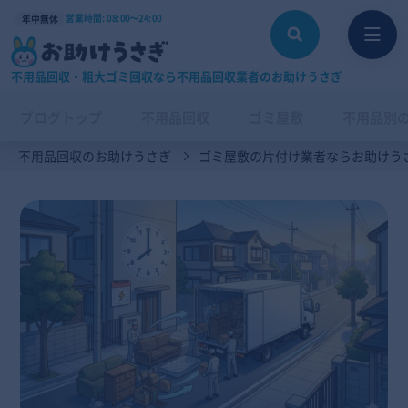
営業時間: 08:00〜24:00
年中無休
不用品回収・粗大ゴミ回収なら不用品回収業者のお助けうさぎ
ブログトップ
不用品回収
ゴミ屋敷
不用品別
不用品回収のお助けうさぎ
ゴミ屋敷の片付け業者ならお助けう