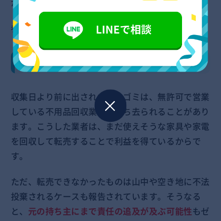
が問われる可能性も否定はできません。
参照：
令和6年版 消防白書 出火原因
理由3：悪徳業者に持ち出される可能性がある
収集日より前に出された粗大ゴミは、無許可で営業
している不用品回収業者に持ち去られることがあり
ます。こうした業者は、まだ使えそうな家具や家電
を回収して転売することで利益を得ているからで
す。
ただ、転売できなかったものは山中や空き地に不法
投棄されるケースも報告されています。そうなる
と、
元の持ち主にまで責任の追及が及ぶ可能性
もゼ